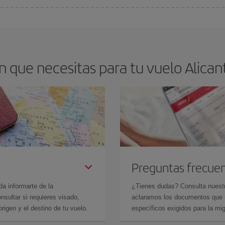
arte el mejor precio según tus necesidades de viaje. La tarifa básica, te asegu
 que necesitas para tu vuelo Alicant
Preguntas frecue
da informarte de la
¿Tienes dudas? Consulta nues
sultar si requieres visado,
aclaramos los documentos que ne
rigen y el destino de tu vuelo.
específicos exigidos para la mi