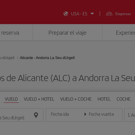
USA - ES
Empresas
 reserva
Preparar el viaje
Experien
u dUrgell
Alicante - Andorra La Seu dUrgell
s de Alicante (ALC) a Andorra La Seu
VUELO
VUELO + HOTEL
VUELO + COCHE
HOTEL
COCHE
Fecha ida
Fecha vuelta
1
A
Introduce la fecha en formato día/mes/año
Introduce la fecha en format