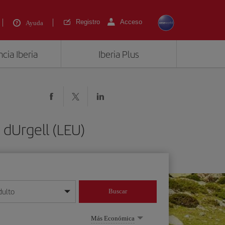
Registro
Acceso
Ayuda
cia Iberia
Iberia Plus
 dUrgell (LEU)
dulto
Buscar
o día/mes/año
Más Económica