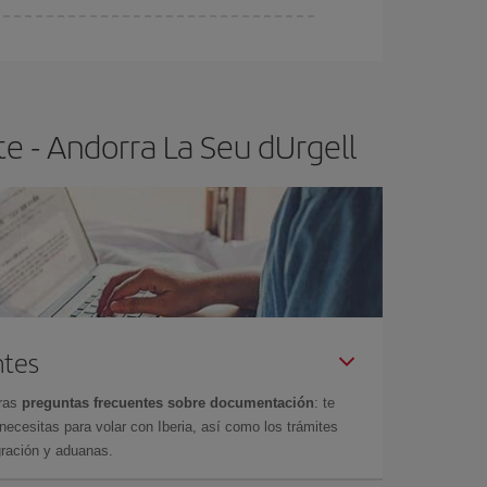
ra el vuelo más barato.
e - Andorra La Seu dUrgell
ntes
tras
preguntas frecuentes sobre documentación
: te
cesitas para volar con Iberia, así como los trámites
gración y aduanas.