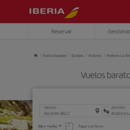
Saltar al contenido principal
Reservar
Gestionar
Vuelos baratos
Europa
Andorra
Andorra La Se
Vuelos barato
ORIGEN
DESTINO
Seleccione
Pagar con Avios
Ida y vuelta