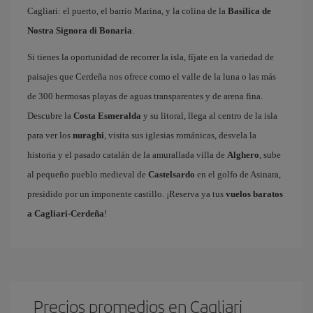
Cagliari: el puerto, el barrio Marina, y la colina de la
Basílica de
Nostra Signora di Bonaria
.
Si tienes la oportunidad de recorrer la isla, fíjate en la variedad de
paisajes que Cerdeña nos ofrece como el valle de la luna o las más
de 300 hermosas playas de aguas transparentes y de arena fina.
Descubre la
Costa Esmeralda
y su litoral, llega al centro de la isla
para ver los
nuraghi
, visita sus iglesias románicas, desvela la
historia y el pasado catalán de la amurallada villa de
Alghero
, sube
al pequeño pueblo medieval de
Castelsardo
en el golfo de Asinara,
presidido por un imponente castillo. ¡Reserva ya tus
vuelos baratos
a Cagliari-Cerdeña
!
Precios promedios en Cagliari