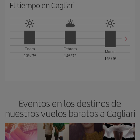
El tiempo en Cagliari
Enero
Febrero
Marzo
13º
/
7º
14º
/
7º
16º
/
9º
Eventos en los destinos de
nuestros vuelos baratos a Cagliari