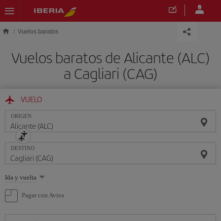
Saltar al contenido principal
Vuelos baratos
Vuelos baratos de Alicante (ALC)
a Cagliari (CAG)
VUELO
ORIGEN
DESTINO
Seleccione
Ida y vuelta
una
opción
Pagar con Avios