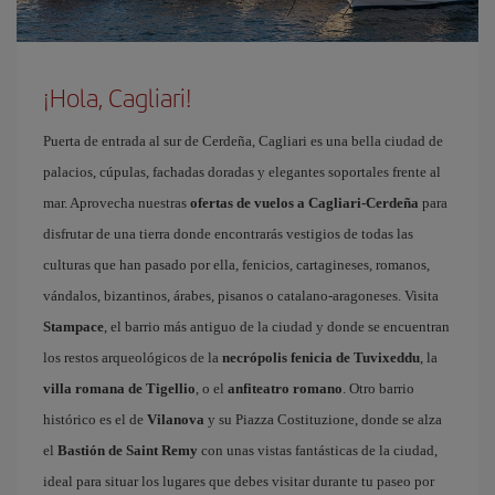
¡Hola, Cagliari!
Puerta de entrada al sur de Cerdeña, Cagliari es una bella ciudad de
palacios, cúpulas, fachadas doradas y elegantes soportales frente al
mar. Aprovecha nuestras
ofertas de vuelos a Cagliari-Cerdeña
para
disfrutar de una tierra donde encontrarás vestigios de todas las
culturas que han pasado por ella, fenicios, cartagineses, romanos,
vándalos, bizantinos, árabes, pisanos o catalano-aragoneses. Visita
Stampace
, el barrio más antiguo de la ciudad y donde se encuentran
los restos arqueológicos de la
necrópolis fenicia de Tuvixeddu
, la
villa romana de Tigellio
, o el
anfiteatro romano
. Otro barrio
histórico es el de
Vilanova
y su Piazza Costituzione, donde se alza
el
Bastión de Saint Remy
con unas vistas fantásticas de la ciudad,
ideal para situar los lugares que debes visitar durante tu paseo por