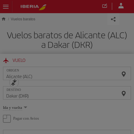
Saltar al contenido principal
Vuelos baratos
Vuelos baratos de Alicante (ALC)
a Dakar (DKR)
VUELO
ORIGEN
DESTINO
Seleccione
Ida y vuelta
una
opción
Pagar con Avios