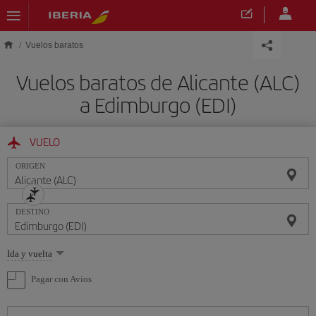
Saltar al contenido principal
Vuelos baratos
Vuelos baratos de Alicante (ALC)
a Edimburgo (EDI)
VUELO
ORIGEN
DESTINO
Seleccione
Ida y vuelta
una
opción
Pagar con Avios