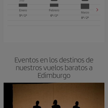
Enero
Febrero
Marzo
5º
/
1º
6º
/
1º
8º
/
2º
Eventos en los destinos de
nuestros vuelos baratos a
Edimburgo