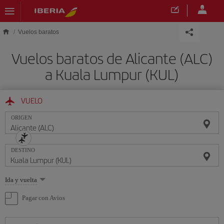
Saltar al contenido principal
Vuelos baratos
Vuelos baratos de Alicante (ALC)
a Kuala Lumpur (KUL)
VUELO
ORIGEN
DESTINO
Seleccione
Ida y vuelta
una
opción
Pagar con Avios