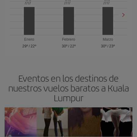
Enero
Febrero
Marzo
29º
/
22º
30º
/
22º
30º
/
23º
Eventos en los destinos de
nuestros vuelos baratos a Kuala
Lumpur