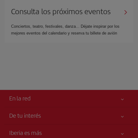
Consulta los próximos eventos
Conciertos, teatro, festivales, danza... Déjate inspirar por los
mejores eventos del calendario y reserva tu billete de avión
En la red
De tu interés
Tu seguridad es lo primero
Iberia es más
Accesibilidad