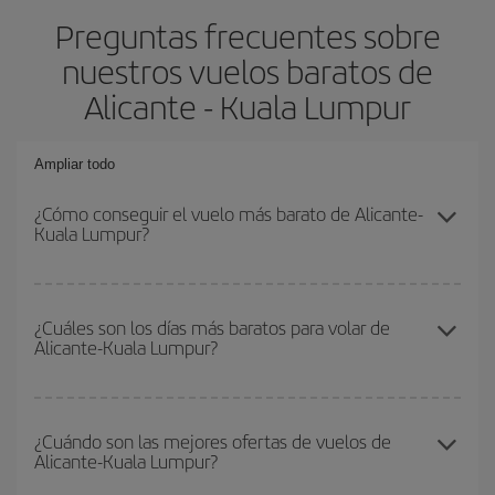
Preguntas frecuentes sobre
nuestros vuelos baratos de
Alicante - Kuala Lumpur
Ampliar todo
¿Cómo conseguir el vuelo más barato de Alicante-
Kuala Lumpur?
Podrás ahorrar en tu billete de avión de Alicante-Kuala Lumpur-
dest y conseguir el vuelo más barato si evitas temporadas altas,
¿Cuáles son los días más baratos para volar de
Alicante-Kuala Lumpur?
compras con antelación y puedes ser flexible con las fechas y
horarios de ida y vuelta.
Para saber qué días te saldrá más económico volar, solo tienes
que empezar una consulta en nuestro
buscador de vuelos
¿Cuándo son las mejores ofertas de vuelos de
Alicante-Kuala Lumpur?
baratos
. Dinos desde dónde vuelas, a dónde quieres ir y en qué
fechas habías pensado viajar. Te mostraremos los vuelos más