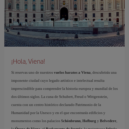
¡Hola, Viena!
Si reservas uno de nuestros
vuelos baratos a Viena
, descubrirás una
imponente ciudad cuyo legado artístico e intelectual resulta
imprescindible para comprender la historia europea y mundial de los
dos últimos siglos. La cuna de Schubert, Freud o Wittgenstein,
cuenta con un centro histórico declarado Patrimonio de la
Humanidad por la Unesco y en el que encontrarás edificios y
monumentos como los palacios
Schönbrunn
,
Hofburg
y
Belvedere
,
la
Ópera de Viena
, el
Parlamento de Austria
, la majestuosa
Iglesia