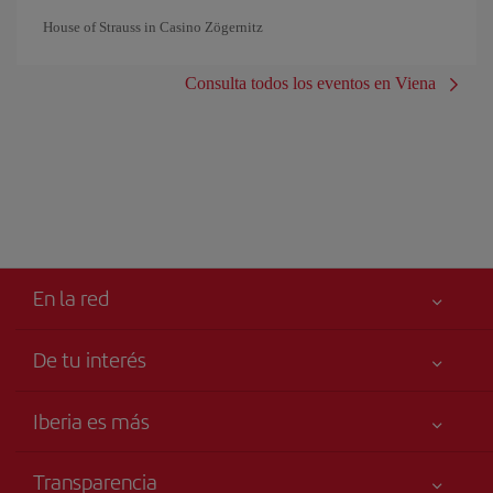
House of Strauss in Casino Zögernitz
Consulta todos los eventos en Viena
En la red
De tu interés
Tu seguridad es lo primero
Iberia es más
Accesibilidad
Noticias y Novedades
Compromiso de servicio
Transparencia