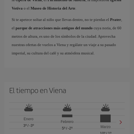
Votiva
o el
Museo de Historia del Arte
.
Si te apetece soltar al niño que llevas dentro, no te pierdas el
Prater
,
el
parque de atracciones más antiguo del mundo
cuya noria, de 60
metros de altura, es uno de los símbolos de la ciudad. Aprovecha
nuestras ofertas de vuelos a Viena y regálate un viaje a su pasado
imperial, su cultura del café y su atmósfera musical.
El tiempo en Viena
Enero
Febrero
3º
/
-3º
Marzo
5º
/
-2º
10º
/
1º