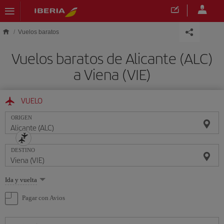
Saltar al contenido principal
Vuelos baratos
Vuelos baratos de Alicante (ALC)
a Viena (VIE)
VUELO
ORIGEN
DESTINO
Seleccione
Ida y vuelta
una
opción
Pagar con Avios