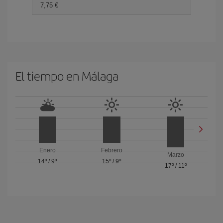
7,75 €
El tiempo en Málaga
Enero
Febrero
Marzo
14º
/
9º
15º
/
9º
17º
/
11º