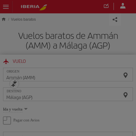
Saltar al contenido principal
Vuelos baratos
Vuelos baratos de Ammán
(AMM) a Málaga (AGP)
VUELO
ORIGEN
DESTINO
Seleccione
Ida y vuelta
una
opción
Pagar con Avios