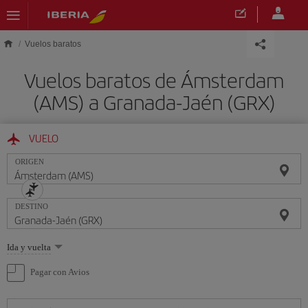
Saltar al contenido principal
Vuelos baratos
Vuelos baratos de Ámsterdam
(AMS) a Granada-Jaén (GRX)
VUELO
ORIGEN
DESTINO
Seleccione
Ida y vuelta
una
opción
Pagar con Avios