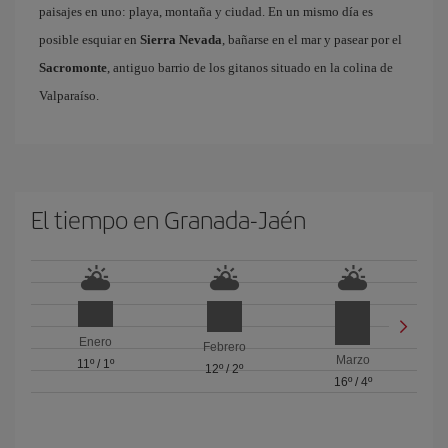
paisajes en uno: playa, montaña y ciudad. En un mismo día es
posible esquiar en
Sierra Nevada
, bañarse en el mar y pasear por el
Sacromonte
, antiguo barrio de los gitanos situado en la colina de
Valparaíso.
El tiempo en Granada-Jaén
Enero
Febrero
Marzo
11º
/
1º
12º
/
2º
16º
/
4º