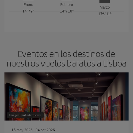
Enero
Febrero
Marzo
14º
/
9º
14º
/
10º
17º
/
11º
Eventos en los destinos de
nuestros vuelos baratos a Lisboa
Imagen: mihaitarniceru
15 may 2026 - 04 oct 2026