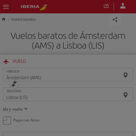
Saltar al contenido principal
Vuelos baratos
Vuelos baratos de Ámsterdam
(AMS) a Lisboa (LIS)
VUELO
ORIGEN
DESTINO
Seleccione
Ida y vuelta
una
opción
Pagar con Avios