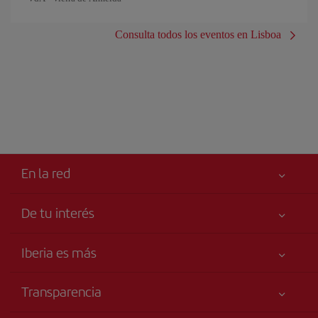
Consulta todos los eventos en Lisboa
En la red
De tu interés
Tu seguridad es lo primero
Iberia es más
Accesibilidad
Noticias y Novedades
Compromiso de servicio
Transparencia
Grupo Iberia
Publicidad
Información Legal