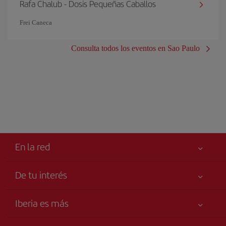
Rafa Chalub - Dosis Pequeñas Caballos
Frei Caneca
Consulta todos los eventos en Sao Paulo
En la red
De tu interés
Tu seguridad es lo primero
Iberia es más
Accesibilidad
Noticias y Novedades
Compromiso de servicio