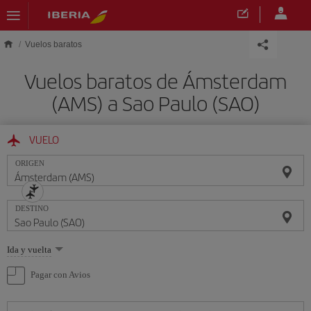
Saltar al contenido principal
Vuelos baratos
Vuelos baratos de Ámsterdam
(AMS) a Sao Paulo (SAO)
VUELO
ORIGEN
DESTINO
Seleccione
Ida y vuelta
una
opción
Pagar con Avios