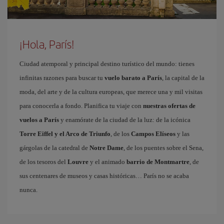
¡Hola, París!
Ciudad atemporal y principal destino turístico del mundo: tienes
infinitas razones para buscar tu
vuelo barato a París
, la capital de la
moda, del arte y de la cultura europeas, que merece una y mil visitas
para conocerla a fondo. Planifica tu viaje con
nuestras ofertas de
vuelos a París
y enamórate de la ciudad de la luz: de la icónica
Torre Eiffel y el Arco de Triunfo
, de los
Campos Elíseos
y las
gárgolas de la catedral de
Notre Dame
, de los puentes sobre el Sena,
de los tesoros del
Louvre
y el animado
barrio de Montmartre
, de
sus centenares de museos y casas históricas… París no se acaba
nunca.