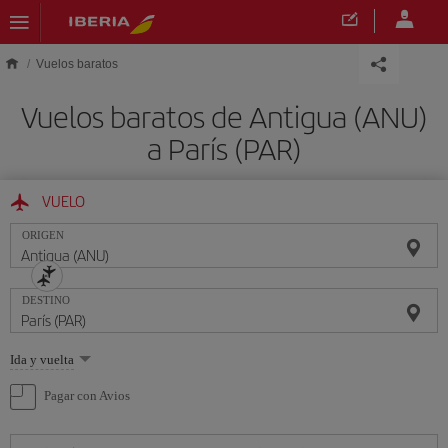
Saltar al contenido principal
Vuelos baratos
Vuelos baratos de Antigua (ANU)
a París (PAR)
VUELO
ORIGEN
DESTINO
Seleccione
Ida y vuelta
una
opción
Pagar con Avios