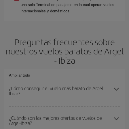
una sola Terminal de pasajeros en la cual operan vuelos
internacionales y domésticos.
Preguntas frecuentes sobre
nuestros vuelos baratos de Argel
- Ibiza
Ampliar todo
¿Cómo conseguir el vuelo más barato de Argel-
Ibiza?
Podrás ahorrar en tu billete de avión de Argel-Ibiza-dest y
conseguir el vuelo más barato si evitas temporadas altas,
¿Cuándo son las mejores ofertas de vuelos de
Argel-Ibiza?
compras con antelación y puedes ser flexible con las fechas y
horarios de ida y vuelta.