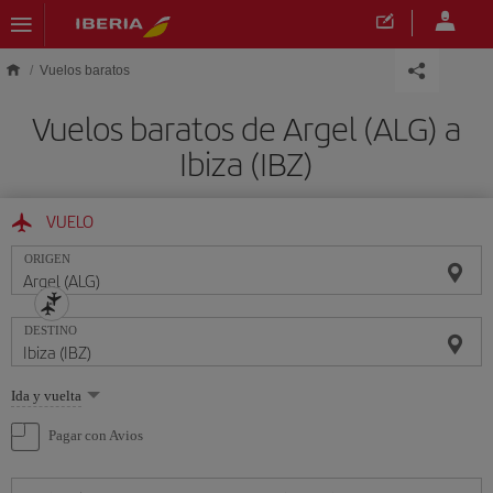
Saltar al contenido principal
Vuelos baratos
Vuelos baratos de Argel (ALG) a
Ibiza (IBZ)
VUELO
ORIGEN
DESTINO
Seleccione
Ida y vuelta
una
opción
Pagar con Avios