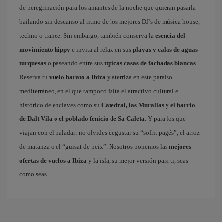
de peregrinación para los amantes de la noche que quieran pasarla
bailando sin descanso al ritmo de los mejores DJ’s de música house,
techno o trance. Sin embargo, también conserva la
esencia del
movimiento hippy
e invita al relax en sus
playas y calas de aguas
turquesas
o paseando entre sus
típicas casas de fachadas blancas
.
Reserva tu
vuelo barato a Ibiza
y aterriza en este paraíso
mediterráneo, en el que tampoco falta el atractivo cultural e
histórico de enclaves como su
Catedral, las Murallas y el barrio
de Dalt Vila o el poblado fenicio de Sa Caleta
. Y para los que
viajan con el paladar: no olvides degustar su “sofrit pagés”, el arroz
de matanza o el “guisat de peix”. Nosotros ponemos las
mejores
ofertas de vuelos a Ibiza
y la isla, su mejor versión para ti, seas
como seas.