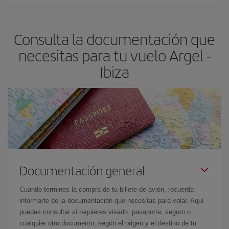
claves para encontrar los mejores precios son
anticiparte y ser
flexible.
Lo normal es que
cuanto antes
reserves tus billetes de
Consulta la documentación que
avión más baratos te saldrán. Además, si buscas los vuelos con
las fechas y los horarios del viaje un poco abiertos, podrás
elegir
necesitas para tu vuelo Argel -
el precio más barato.
Ibiza
Documentación general
Cuando termines la compra de tu billete de avión, recuerda
informarte de la documentación que necesitas para volar. Aquí
puedes consultar si requieres visado, pasaporte, seguro o
cualquier otro documento, según el origen y el destino de tu