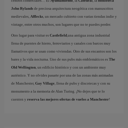
centros comerciales… El
Ayuntamiento
, la
Catedral
, la
biblioteca
John Rylands
de preciosa arquitectura neogótica con manuscritos
medievales,
Afflecks
, un mercado cubierto con varias tiendas indie y
vintage, entre otros muchos, son lugares que no te puedes perder.
Otro lugar para visitar es
Castlefield
,una antigua zona industrial
llena de puentes de hierro, ferroviarios y canales con barcos muy
llamativos que se usan como viviendas. Otro de sus encantos son los
bares y la vida nocturna. Uno de sus pubs más emblemáticos es
The
Old Wellington
, un edificio histórico y con un ambiente muy
auténtico. Y no olvides pasarte por una de las zonas más animadas
de Manchester,
Gay Village
, llena de pubs y discotecas y con su
monumento a la memoria de Alan Turing. ¡No dejes que te lo
cuenten y
reserva las mejores ofertas de vuelos a Manchester
!