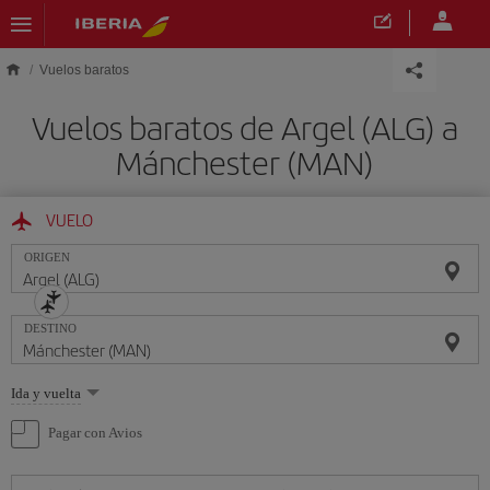
Saltar al contenido principal
Vuelos baratos
Vuelos baratos de Argel (ALG) a
Mánchester (MAN)
VUELO
ORIGEN
DESTINO
Seleccione
Ida y vuelta
una
opción
Pagar con Avios