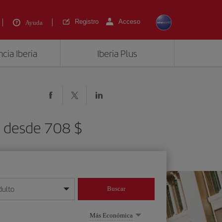
Registro
Acceso
Ayuda
cia Iberia
Iberia Plus
) desde 708 $
dulto
Buscar
o día/mes/año
Más Económica