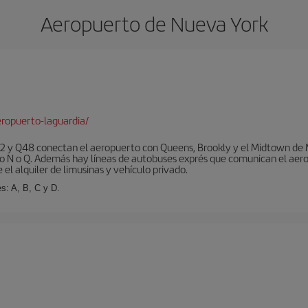
Aeropuerto de Nueva York
ropuerto-laguardia/
 y Q48 conectan el aeropuerto con Queens, Brookly y el Midtown de Ma
o N o Q. Además hay líneas de autobuses exprés que comunican el aero
el alquiler de limusinas y vehículo privado.
s: A, B, C y D.