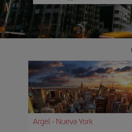
una
opción
Argel
-
Nueva York