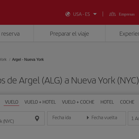
USA - ES
Empresas
 reserva
Preparar el viaje
Experien
York
Argel - Nueva York
os de Argel (ALG) a Nueva York (NYC
VUELO
VUELO + HOTEL
VUELO + COCHE
HOTEL
COCHE
Fecha ida
Fecha vuelta
1
A
Introduce la fecha en formato día/mes/año
Introduce la fecha en format