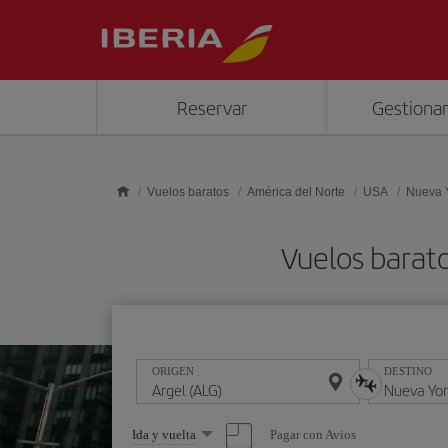
Saltar al contenido principal
Reservar
Gestionar
Vuelos baratos
América del Norte
USA
Nueva 
Vuelos barat
ORIGEN
DESTINO
Seleccione
Pagar con Avios
Ida y vuelta