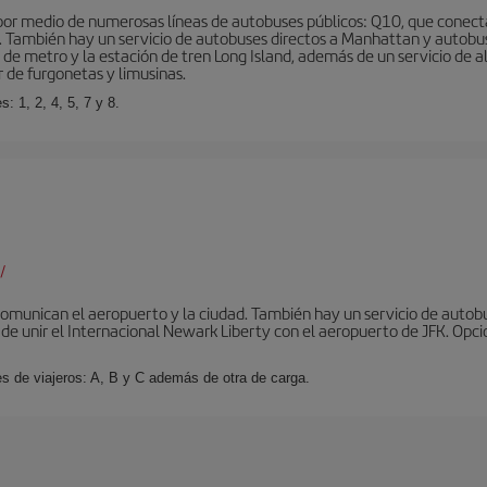
r medio de numerosas líneas de autobuses públicos: Q10, que conecta co
o… También hay un servicio de autobuses directos a Manhattan y autobu
d de metro y la estación de tren Long Island, además de un servicio de
r de furgonetas y limusinas.
: 1, 2, 4, 5, 7 y 8.
/
omunican el aeropuerto y la ciudad. También hay un servicio de autobuse
de unir el Internacional Newark Liberty con el aeropuerto de JFK. Opcio
es de viajeros: A, B y C además de otra de carga.