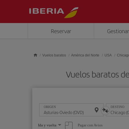
Saltar al contenido principal
Reservar
Gestionar
Vuelos baratos
América del Norte
USA
Chicag
Vuelos baratos d
ORIGEN
DESTINO
Seleccione
Pagar con Avios
Ida y vuelta