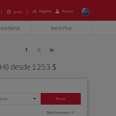
Registro
Acceso
Ayuda
cia Iberia
Iberia Plus
CHI) desde 1253 $
dulto
Buscar
o día/mes/año
Más Económica