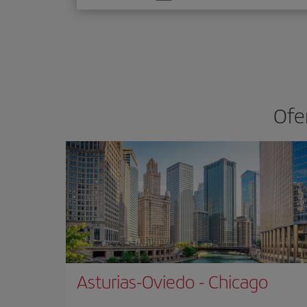
una
opción
Ofe
Asturias-Oviedo
-
Chicago