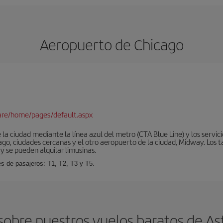
Aeropuerto de Chicago
are/home/pages/default.aspx
la ciudad mediante la línea azul del metro (CTA Blue Line) y los servic
go, ciudades cercanas y el otro aeropuerto de la ciudad, Midway. Los ta
y se pueden alquilar limusinas.
es de pasajeros: T1, T2, T3 y T5.
obre nuestros vuelos baratos de As