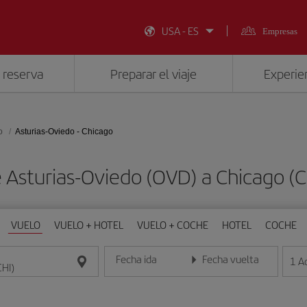
USA - ES
Empresas
 reserva
Preparar el viaje
Experien
o
Asturias-Oviedo - Chicago
e Asturias-Oviedo (OVD) a Chicago (
VUELO
VUELO + HOTEL
VUELO + COCHE
HOTEL
COCHE
Fecha ida
Fecha vuelta
1
A
Introduce la fecha en formato día/mes/año
Introduce la fecha en format