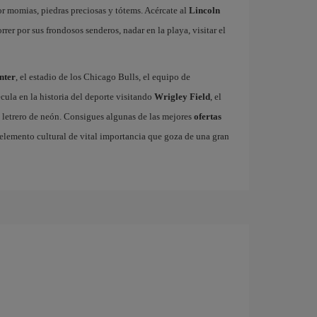
 momias, piedras preciosas y tótems. Acércate al
Lincoln
er por sus frondosos senderos, nadar en la playa, visitar el
nter
, el estadio de los Chicago Bulls, el equipo de
ula en la historia del deporte visitando
Wrigley Field
, el
 letrero de neón. Consigues algunas de las mejores
ofertas
o elemento cultural de vital importancia que goza de una gran