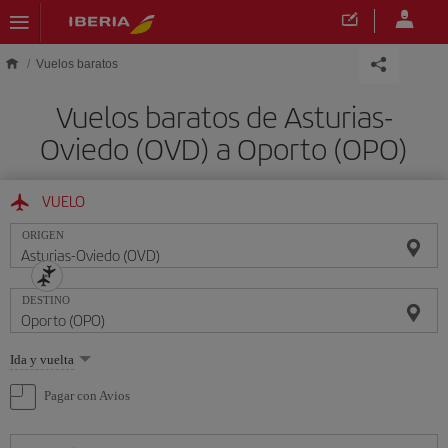
Saltar al contenido principal
Vuelos baratos
Vuelos baratos de Asturias-
Oviedo (OVD) a Oporto (OPO)
VUELO
ORIGEN
DESTINO
Seleccione
Ida y vuelta
una
opción
Pagar con Avios