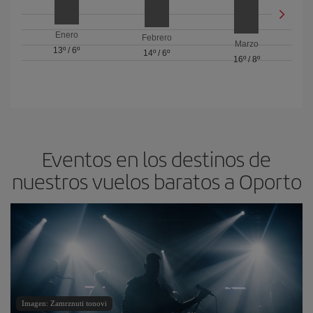
Enero
Febrero
Marzo
13º
/
6º
14º
/
6º
16º
/
8º
Eventos en los destinos de
nuestros vuelos baratos a Oporto
Imagen: Zamrznuti tonovi