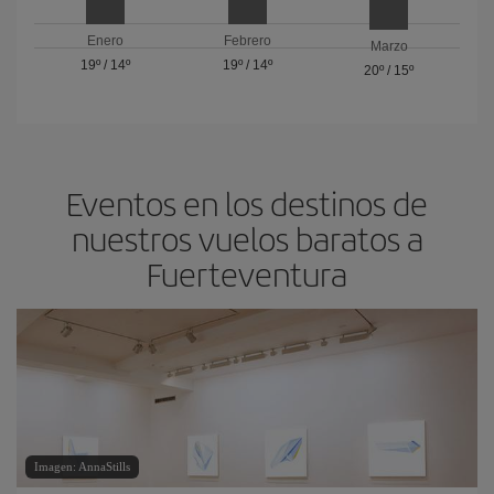
Enero
Febrero
Marzo
19º
/
14º
19º
/
14º
20º
/
15º
Eventos en los destinos de
nuestros vuelos baratos a
Fuerteventura
Imagen: AnnaStills