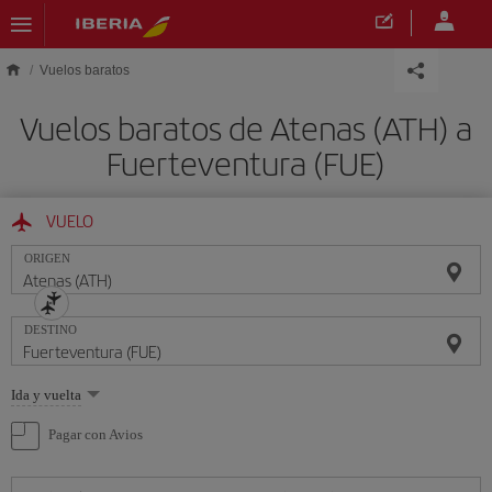
Saltar al contenido principal
Vuelos baratos
Vuelos baratos de Atenas (ATH) a
Fuerteventura (FUE)
VUELO
ORIGEN
DESTINO
Seleccione
Ida y vuelta
una
opción
Pagar con Avios