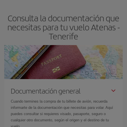
claves para encontrar los mejores precios son
anticiparte y ser
flexible.
Lo normal es que
cuanto antes
reserves tus billetes de
Consulta la documentación que
avión más baratos te saldrán. Además, si buscas los vuelos con
las fechas y los horarios del viaje un poco abiertos, podrás
elegir
necesitas para tu vuelo Atenas -
el precio más barato.
Tenerife
Documentación general
Cuando termines la compra de tu billete de avión, recuerda
informarte de la documentación que necesitas para volar. Aquí
puedes consultar si requieres visado, pasaporte, seguro o
cualquier otro documento, según el origen y el destino de tu
vuelo.