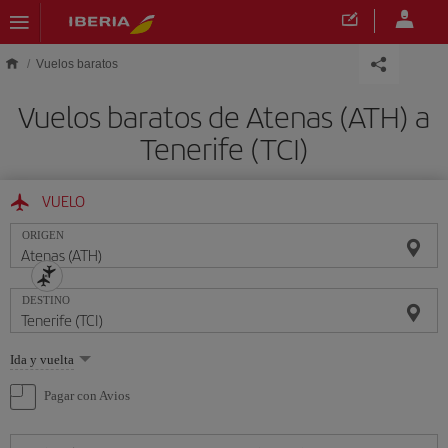
Saltar al contenido principal
Vuelos baratos
Vuelos baratos de Atenas (ATH) a
Tenerife (TCI)
VUELO
ORIGEN
DESTINO
Seleccione
Ida y vuelta
una
opción
Pagar con Avios