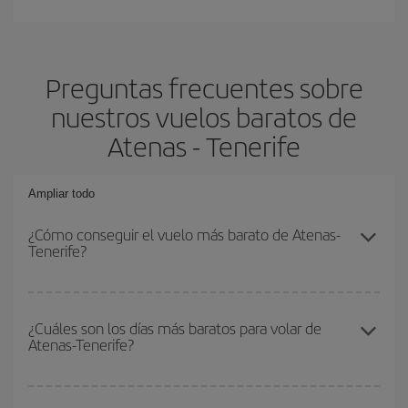
Preguntas frecuentes sobre
nuestros vuelos baratos de
Atenas - Tenerife
Ampliar todo
¿Cómo conseguir el vuelo más barato de Atenas-
Tenerife?
Podrás ahorrar en tu billete de avión de Atenas-Tenerife-dest y
conseguir el vuelo más barato si evitas temporadas altas,
¿Cuáles son los días más baratos para volar de
Atenas-Tenerife?
compras con antelación y puedes ser flexible con las fechas y
horarios de ida y vuelta.
Para saber qué días te saldrá más económico volar, solo tienes