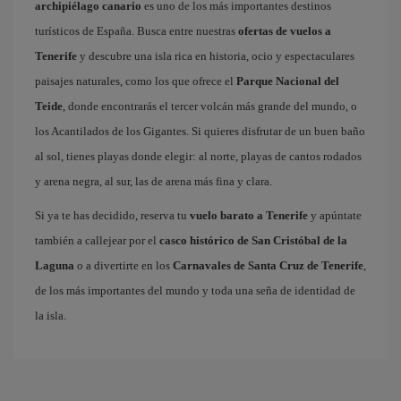
archipiélago canario
es uno de los más importantes destinos
turísticos de España. Busca entre nuestras
ofertas de vuelos a
Tenerife
y descubre una isla rica en historia, ocio y espectaculares
paisajes naturales, como los que ofrece el
Parque Nacional del
Teide
, donde encontrarás el tercer volcán más grande del mundo, o
los Acantilados de los Gigantes. Si quieres disfrutar de un buen baño
al sol, tienes playas donde elegir: al norte, playas de cantos rodados
y arena negra, al sur, las de arena más fina y clara.
Si ya te has decidido, reserva tu
vuelo barato a Tenerife
y apúntate
también a callejear por el
casco histórico de San Cristóbal de la
Laguna
o a divertirte en los
Carnavales de Santa Cruz de Tenerife
,
de los más importantes del mundo y toda una seña de identidad de
la isla.