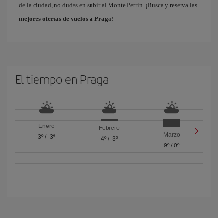
de la ciudad, no dudes en subir al Monte Petrin. ¡Busca y reserva las
mejores ofertas de vuelos a Praga
!
El tiempo en Praga
Enero
Febrero
Marzo
3º
/
-3º
4º
/
-3º
9º
/
0º