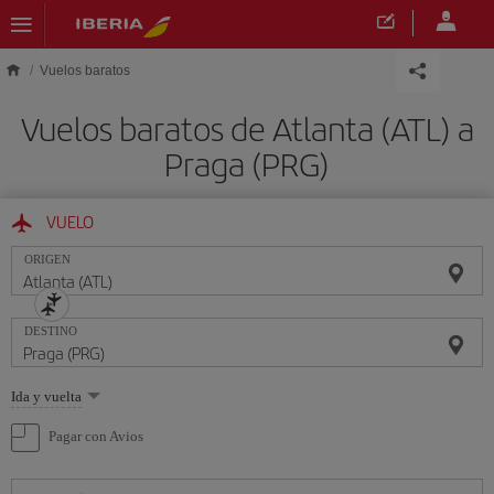
Saltar al contenido principal
Vuelos baratos
Vuelos baratos de Atlanta (ATL) a
Praga (PRG)
VUELO
ORIGEN
DESTINO
Seleccione
Ida y vuelta
una
opción
Pagar con Avios