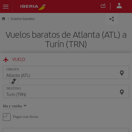
Saltar al contenido principal
Vuelos baratos
Vuelos baratos de Atlanta (ATL) a
Turín (TRN)
VUELO
ORIGEN
DESTINO
Seleccione
Ida y vuelta
una
opción
Pagar con Avios