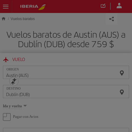
Saltar al contenido principal
Vuelos baratos
Vuelos baratos de Austin (AUS) a
Dublín (DUB) desde 759 $
VUELO
ORIGEN
DESTINO
Seleccione
Ida y vuelta
una
opción
Pagar con Avios