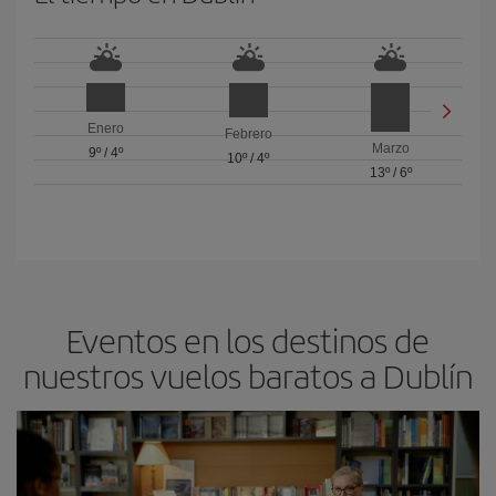
Enero
Febrero
Marzo
9º
/
4º
10º
/
4º
13º
/
6º
Eventos en los destinos de
nuestros vuelos baratos a Dublín