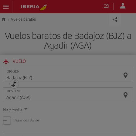
Saltar al contenido principal
Vuelos baratos
Vuelos baratos de Badajoz (BJZ) a
Agadir (AGA)
VUELO
ORIGEN
DESTINO
Seleccione
Ida y vuelta
una
opción
Pagar con Avios