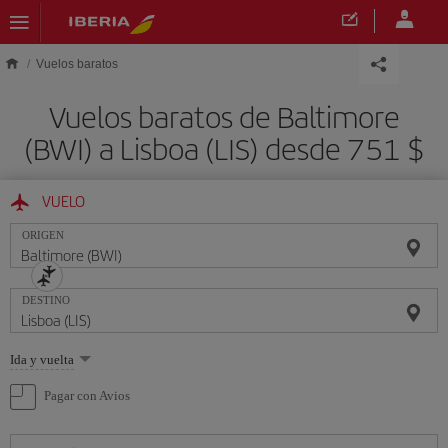
Saltar al contenido principal
Vuelos baratos
Vuelos baratos de Baltimore
(BWI) a Lisboa (LIS) desde 751 $
VUELO
ORIGEN
DESTINO
Seleccione
Ida y vuelta
una
opción
Pagar con Avios