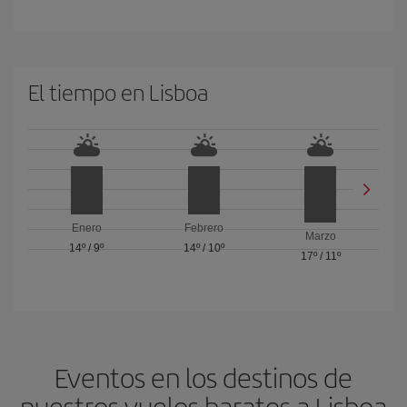
El tiempo en Lisboa
Enero
Febrero
Marzo
14º
/
9º
14º
/
10º
17º
/
11º
Eventos en los destinos de
nuestros vuelos baratos a Lisboa