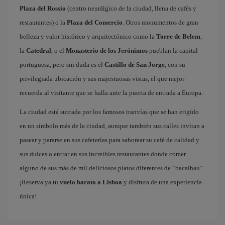
Plaza del Rossío
(centro neurálgico de la ciudad, llena de cafés y
restaurantes) o la
Plaza del Comercio
. Otros monumentos de gran
belleza y valor histórico y arquitectónico como la
Torre de Belem
,
la
Catedral
, o el
Monasterio de los Jerónimos
pueblan la capital
portuguesa, pero sin duda es el
Castillo de San Jorge
, con su
privilegiada ubicación y sus majestuosas vistas, el que mejor
recuerda al visitante que se halla ante la puerta de entrada a Europa.
La ciudad está surcada por los famosos tranvías que se han erigido
en un símbolo más de la ciudad, aunque también sus calles invitan a
pasear y pararse en sus cafeterías para saborear su café de calidad y
sus dulces o entrar en sus increíbles restaurantes donde comer
alguno de sus más de mil deliciosos platos diferentes de “bacalhau”.
¡Reserva ya tu
vuelo barato a Lisboa
y disfruta de una experiencia
única!