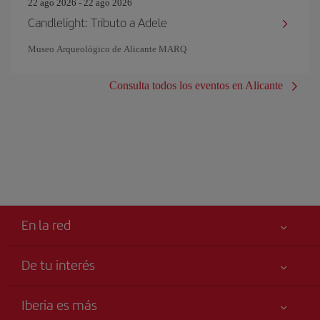
22 ago 2026 - 22 ago 2026
Candlelight: Tributo a Adele
Museo Arqueológico de Alicante MARQ
Consulta todos los eventos en Alicante
En la red
De tu interés
Tu seguridad es lo primero
Iberia es más
Accesibilidad