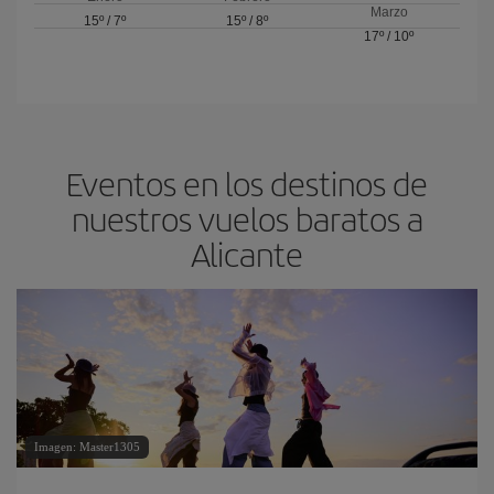
Marzo
15º
/
7º
15º
/
8º
17º
/
10º
Eventos en los destinos de
nuestros vuelos baratos a
Alicante
Imagen: Master1305