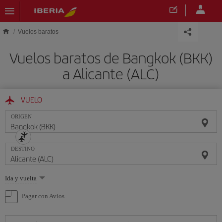
Saltar al contenido principal
Vuelos baratos
Vuelos baratos de Bangkok (BKK)
a Alicante (ALC)
VUELO
ORIGEN
DESTINO
Seleccione
Ida y vuelta
una
opción
Pagar con Avios