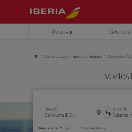
Saltar al contenido principal
Reservar
Gestionar
Vuelos baratos
Europa
España
Comunidad Va
Vuelos 
ORIGEN
DESTINO
Seleccione
Pagar con Avios
Ida y vuelta