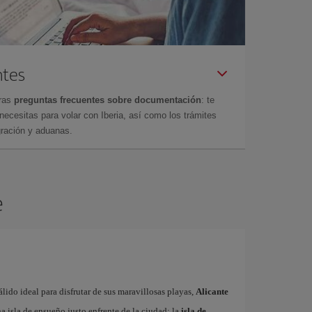
ntes
tras
preguntas frecuentes sobre documentación
: te
cesitas para volar con Iberia, así como los trámites
gración y aduanas.
e
ido ideal para disfrutar de sus maravillosas playas,
Alicante
 isla de ensueño justo enfrente de la ciudad: la
isla de