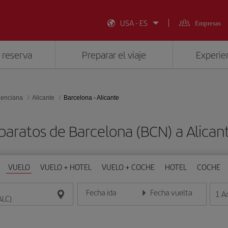
USA - ES
Empresas
 reserva
Preparar el viaje
Experien
lenciana
Alicante
Barcelona - Alicante
baratos de Barcelona (BCN) a Alican
VUELO
VUELO + HOTEL
VUELO + COCHE
HOTEL
COCHE
Fecha ida
Fecha vuelta
1
A
Introduce la fecha en formato día/mes/año
Introduce la fecha en format