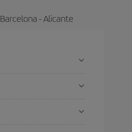
Barcelona - Alicante
ompras con antelación y puedes ser flexible con
ratos
. Dinos desde dónde vuelas, a dónde
ra días cercanos
, tanto de ida como de vuelta,
gunos
horarios
puede que te hagan ahorrar aún
eral las Navidades, la Semana Santa y los