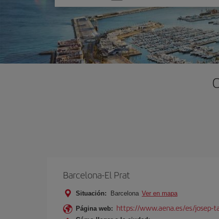
una
opción
O
Barcelona-El Prat
Situación:
Barcelona
Ver en mapa
https://www.aena.es/es/josep-ta
Página web: