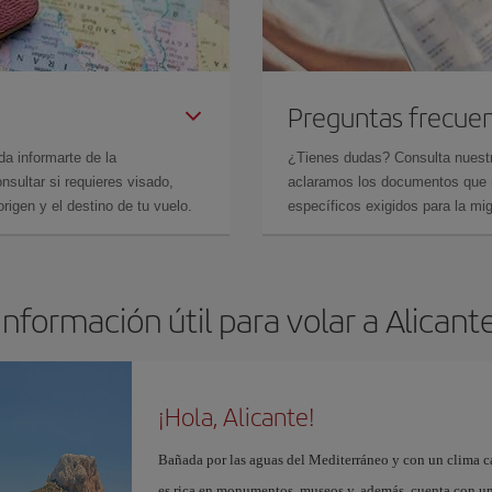
Preguntas frecue
da informarte de la
¿Tienes dudas? Consulta nues
sultar si requieres visado,
aclaramos los documentos que ne
rigen y el destino de tu vuelo.
específicos exigidos para la mi
Información útil para volar a Alicant
¡Hola, Alicante!
Bañada por las aguas del Mediterráneo y con un clima cál
es rica en monumentos, museos y, además, cuenta con una