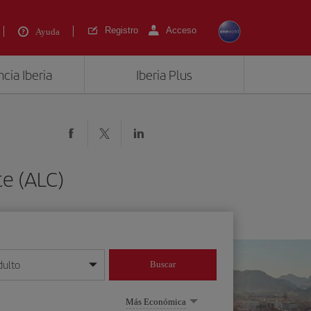
Registro
Acceso
Ayuda
cia Iberia
Iberia Plus
te (ALC)
dulto
Buscar
o día/mes/año
Más Económica