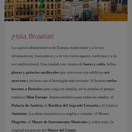
¡Hola, Bruselas!
La capital administrativa de Europa; tradicional y a la vez
ultramoderna; burocrática y a la vez extravagante; eurócrata y a la
vez multicultural. Una ciudad con cientos de
bares y cafés
, bellas
plazas y palacios medievales
que conviven con edificios
art
nouveau
e incluso con el hormigón más reciente. Si buscas
vuelos
baratos a Bruselas
para viajar en familia, no te pierdas el parque
temático
Mini Europe
. Imprescindibles para todas las edades: el
Palacio de Justicia
, la
Basílica del Sagrado Corazón
y el icónico
Atómium
. La oferta museística es amplia y variada: el Museo
Magritte
, el
Museo de Instrumentos Musicales
y, sobre todo, la
original propuesta del
Museo del Cómic
.