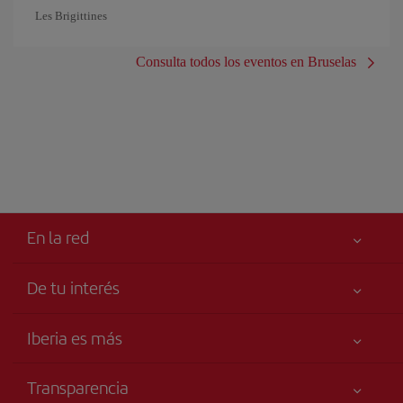
Les Brigittines
Consulta todos los eventos en Bruselas
En la red
De tu interés
Tu seguridad es lo primero
Iberia es más
Accesibilidad
Noticias y Novedades
Compromiso de servicio
Transparencia
Grupo Iberia