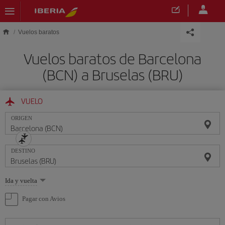
Saltar al contenido principal
Vuelos baratos
Vuelos baratos de Barcelona
(BCN) a Bruselas (BRU)
VUELO
ORIGEN
DESTINO
Seleccione
Ida y vuelta
una
opción
Pagar con Avios