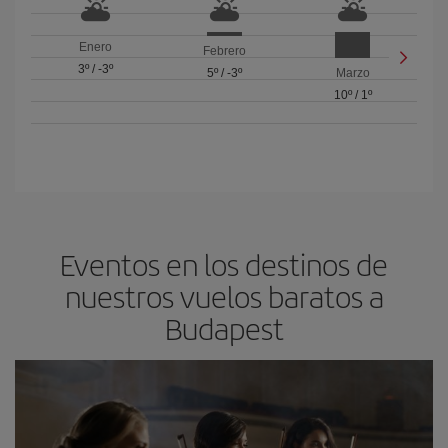
Enero
Febrero
3º
/
-3º
5º
/
-3º
Marzo
10º
/
1º
Eventos en los destinos de
nuestros vuelos baratos a
Budapest