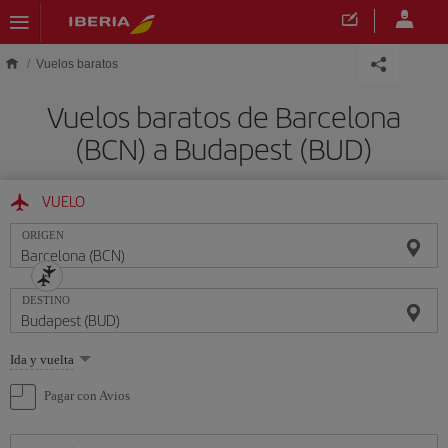
Saltar al contenido principal
Vuelos baratos
Vuelos baratos de Barcelona
(BCN) a Budapest (BUD)
VUELO
ORIGEN
DESTINO
Seleccione
Ida y vuelta
una
opción
Pagar con Avios