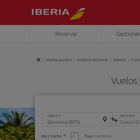
Saltar al contenido principal
Reservar
Gestionar
Vuelos baratos
América del Norte
México
Can
Vuelos 
ORIGEN
DESTINO
Seleccione
Pagar con Avios
Ida y vuelta