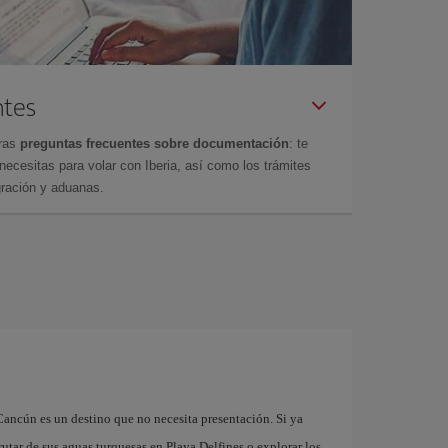
ntes
tras
preguntas frecuentes sobre documentación
: te
cesitas para volar con Iberia, así como los trámites
gración y aduanas.
n
Cancún es un destino que no necesita presentación. Si ya
rutar de sus aguas turquesas en Playa Delfines o explorar los