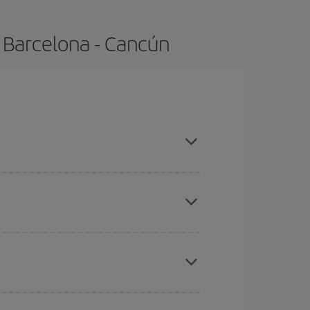
 Barcelona - Cancún
mpras con antelación y puedes ser flexible con
ratos
. Dinos desde dónde vuelas, a dónde
ra días cercanos
, tanto de ida como de vuelta,
gunos
horarios
puede que te hagan ahorrar aún
eral las Navidades, la Semana Santa y los