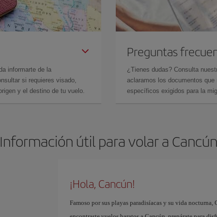
Preguntas frecue
da informarte de la
¿Tienes dudas? Consulta nues
sultar si requieres visado,
aclaramos los documentos que ne
rigen y el destino de tu vuelo.
específicos exigidos para la mi
Información útil para volar a Cancú
¡Hola, Cancún!
Famoso por sus playas paradisíacas y su vida nocturna, 
encontraste vuelos baratos a Cancún, prepárate para disf