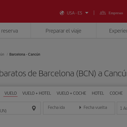
USA - ES
Empresas
 reserva
Preparar el viaje
Experien
cún
Barcelona - Cancún
baratos de Barcelona (BCN) a Canc
VUELO
VUELO + HOTEL
VUELO + COCHE
HOTEL
COCHE
Fecha ida
Fecha vuelta
1
A
Introduce la fecha en formato día/mes/año
Introduce la fecha en format