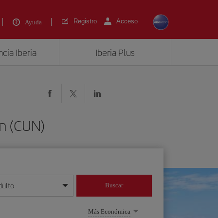
Registro
Acceso
Ayuda
cia Iberia
Iberia Plus
ún (CUN)
dulto
Buscar
o día/mes/año
Más Económica