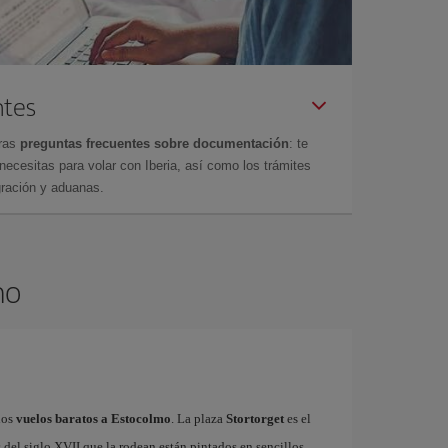
ntes
tras
preguntas frecuentes sobre documentación
: te
cesitas para volar con Iberia, así como los trámites
gración y aduanas.
mo
los
vuelos baratos a Estocolmo
. La plaza
Stortorget
es el
del siglo XVII que la rodean están pintados en sencillos