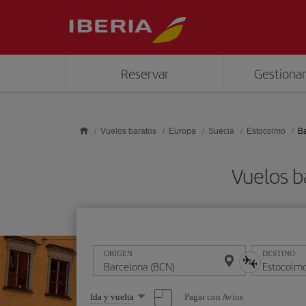
Saltar al contenido principal
Reservar
Gestionar
Vuelos baratos
Europa
Suecia
Estocolmo
Ba
Vuelos b
ORIGEN
DESTINO
Seleccione
Pagar con Avios
Ida y vuelta