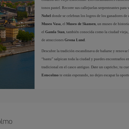
tonos pastel. Recorre sus callejuelas serpenteantes para v
Nobel
donde se celebran los logros de los ganadores de e
Museo Vasa
, el
Museo de Skansen
, un museo de histori
el
Gamla Stan
, también conocida como la ciudad vieja,
de atracciones
Grona Lund
.
Descubre la tradición escandinava de bañarse y renovar 
“bastu” salpican toda la ciudad y puedes encontrarlos en
tradicional en el casco antiguo. Date un capricho; tu cue
Estocolmo
te están esperando, no dejes escapar la oport
olmo