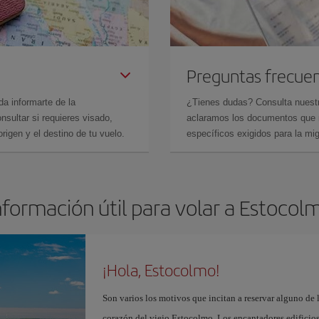
Preguntas frecue
da informarte de la
¿Tienes dudas? Consulta nues
sultar si requieres visado,
aclaramos los documentos que ne
rigen y el destino de tu vuelo.
específicos exigidos para la mi
nformación útil para volar a Estocol
¡Hola, Estocolmo!
Son varios los motivos que incitan a reservar alguno de 
corazón del viejo Estocolmo. Los encantadores edificios 