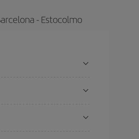
Barcelona - Estocolmo
 compras con antelación y puedes ser flexible con
ratos
. Dinos desde dónde vuelas, a dónde
ra días cercanos
, tanto de ida como de vuelta,
gunos
horarios
puede que te hagan ahorrar aún
eral las Navidades, la Semana Santa y los