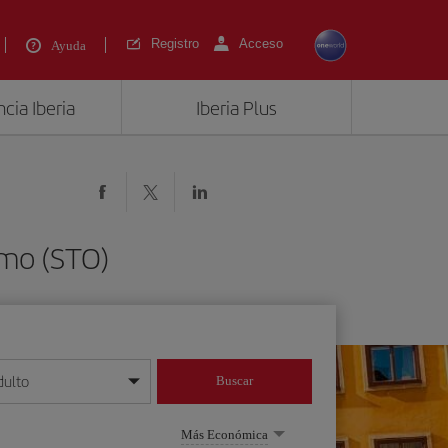
Registro
Acceso
Ayuda
cia Iberia
Iberia Plus
lmo (STO)
dulto
Buscar
o día/mes/año
Más Económica