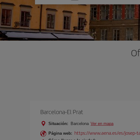
una
opción
Of
Barcelona-El Prat
Situación:
Barcelona
Ver en mapa
https://www.aena.es/es/josep-ta
Página web: