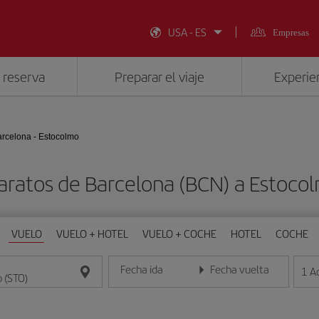
USA - ES
Empresas
 reserva
Preparar el viaje
Experien
rcelona - Estocolmo
aratos de Barcelona (BCN) a Estoco
VUELO
VUELO + HOTEL
VUELO + COCHE
HOTEL
COCHE
Fecha ida
Fecha vuelta
1
A
Introduce la fecha en formato día/mes/año
Introduce la fecha en format