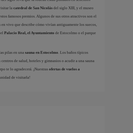
isitar la
catedral de San Nicolás
del siglo XIII, y el museo
stos famosos premios. Algunos de sus otros atractivos son el
a en vivo que describe cómo vivían antiguamente los suecos,
 el
Palacio Real, el Ayuntamiento
de Estocolmo o el parque
las pilas en una
sauna en Estocolmo
. Los baños típicos
 centros de salud, hoteles y gimnasios o acudir a una sauna
rpo te lo agradecerá. ¡Nuestras
ofertas de vuelos a
unidad de visitarla!