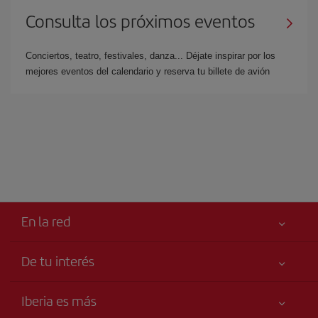
Consulta los próximos eventos
Conciertos, teatro, festivales, danza... Déjate inspirar por los
mejores eventos del calendario y reserva tu billete de avión
En la red
De tu interés
Tu seguridad es lo primero
Iberia es más
Accesibilidad