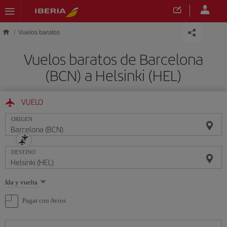
Saltar al contenido principal
Vuelos baratos
Vuelos baratos de Barcelona
(BCN) a Helsinki (HEL)
VUELO
ORIGEN
DESTINO
Seleccione
Ida y vuelta
una
opción
Pagar con Avios