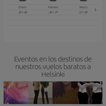
Enero
Febrero
Marzo
-3º
/
-6º
-3º
/
-7º
1º
/
-5º
Eventos en los destinos de
nuestros vuelos baratos a
Helsinki