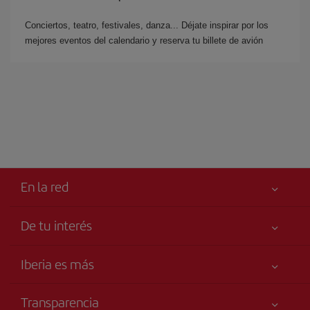
Conciertos, teatro, festivales, danza... Déjate inspirar por los
mejores eventos del calendario y reserva tu billete de avión
En la red
De tu interés
Tu seguridad es lo primero
Iberia es más
Accesibilidad
Noticias y Novedades
Compromiso de servicio
Transparencia