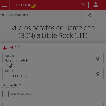
Saltar al contenido principal
Vuelos baratos
Vuelos baratos de Barcelona
(BCN) a Little Rock (LIT)
VUELO
ORIGEN
DESTINO
Seleccione
Ida y vuelta
una
opción
Pagar con Avios