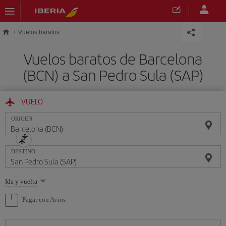
Saltar al contenido principal
Vuelos baratos
Vuelos baratos de Barcelona
(BCN) a San Pedro Sula (SAP)
VUELO
ORIGEN
DESTINO
Seleccione
Ida y vuelta
una
opción
Pagar con Avios