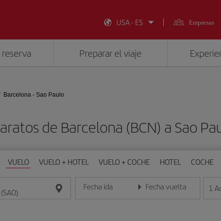
USA - ES
Empresas
 reserva
Preparar el viaje
Experien
Barcelona - Sao Paulo
aratos de Barcelona (BCN) a Sao Pa
VUELO
VUELO + HOTEL
VUELO + COCHE
HOTEL
COCHE
Fecha ida
Fecha vuelta
1
A
Introduce la fecha en formato día/mes/año
Introduce la fecha en format