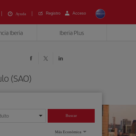
Registro
Acceso
Ayuda
cia Iberia
Iberia Plus
ulo (SAO)
dulto
Buscar
o día/mes/año
Más Económica