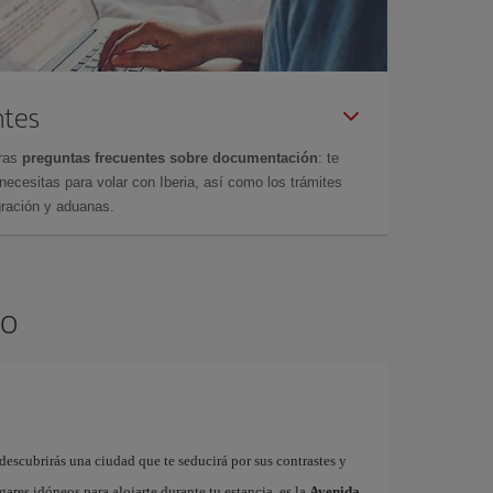
ntes
tras
preguntas frecuentes sobre documentación
: te
cesitas para volar con Iberia, así como los trámites
gración y aduanas.
lo
descubrirás una ciudad que te seducirá por sus contrastes y
gares idóneos para alojarte durante tu estancia, es la
Avenida