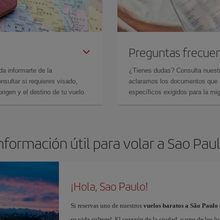
Preguntas frecue
da informarte de la
¿Tienes dudas? Consulta nues
sultar si requieres visado,
aclaramos los documentos que ne
rigen y el destino de tu vuelo.
específicos exigidos para la mi
nformación útil para volar a Sao Pau
¡Hola, Sao Paulo!
Si reservas uno de nuestros
vuelos baratos a São Paulo
su vida cultural. El corazón de la ciudad, y uno de los lu