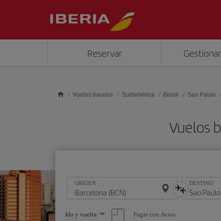
Saltar al contenido principal
Reservar
Gestionar
Vuelos baratos
Sudamérica
Brasil
Sao Paulo
Vuelos b
ORIGEN
DESTINO
Seleccione
Pagar con Avios
Ida y vuelta