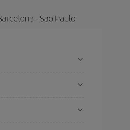
Barcelona - Sao Paulo
 compras con antelación y puedes ser flexible con
ratos
. Dinos desde dónde vuelas, a dónde
ra días cercanos
, tanto de ida como de vuelta,
gunos
horarios
puede que te hagan ahorrar aún
eral las Navidades, la Semana Santa y los