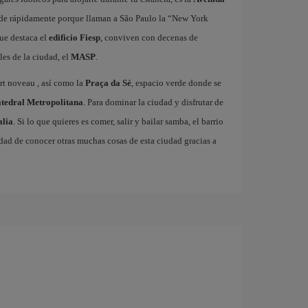
iende rápidamente porque llaman a São Paulo la “New York
que destaca el
edificio Fiesp
, conviven con decenas de
es de la ciudad, el
MASP
.
art noveau , así como la
Praça da Sé
, espacio verde donde se
tedral Metropolitana
. Para dominar la ciudad y disfrutar de
alia
. Si lo que quieres es comer, salir y bailar samba, el barrio
dad de conocer otras muchas cosas de esta ciudad gracias a