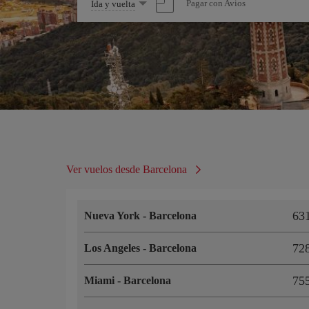
Seleccione
Pagar con Avios
Ida y vuelta
una
opción
Ver vuelos desde Barcelona
63
Nueva York
-
Barcelona
72
Los Angeles
-
Barcelona
75
Miami
-
Barcelona