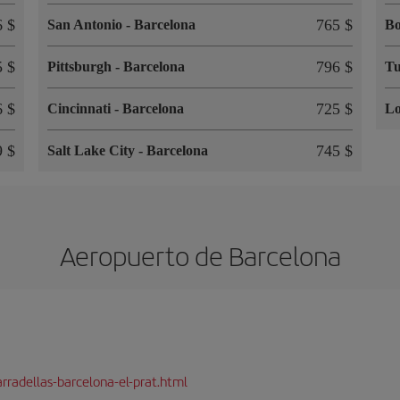
6 $
765 $
San Antonio
-
Barcelona
Bo
5 $
796 $
Pittsburgh
-
Barcelona
Tu
6 $
725 $
Cincinnati
-
Barcelona
Lo
9 $
745 $
Salt Lake City
-
Barcelona
Aeropuerto de Barcelona
rradellas-barcelona-el-prat.html