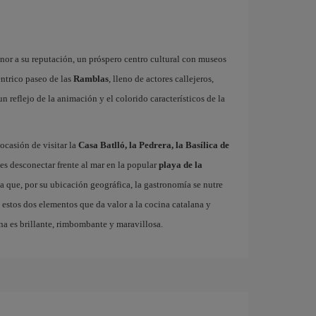
onor a su reputación, un próspero centro cultural con museos
éntrico paseo de las
Ramblas
, lleno de actores callejeros,
 un reflejo de la animación y el colorido característicos de la
ocasión de visitar la
Casa Batlló, la Pedrera, la Basílica de
es desconectar frente al mar en la popular
playa de la
ta que, por su ubicación geográfica, la gastronomía se nutre
 estos dos elementos que da valor a la cocina catalana y
na es brillante, rimbombante y maravillosa.