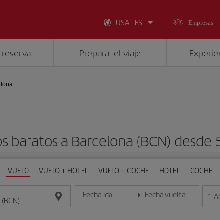
USA - ES
Empresas
 reserva
Preparar el viaje
Experien
elona
s baratos a Barcelona (BCN) desde
VUELO
VUELO + HOTEL
VUELO + COCHE
HOTEL
COCHE
Fecha ida
Fecha vuelta
1
A
Introduce la fecha en formato día/mes/año
Introduce la fecha en format