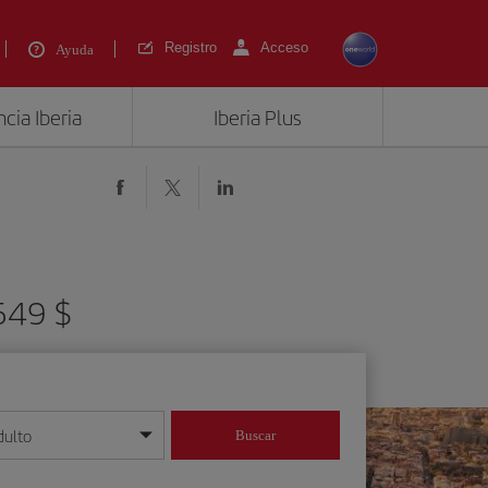
Registro
Acceso
Ayuda
cia Iberia
Iberia Plus
 549 $
dulto
Buscar
o día/mes/año