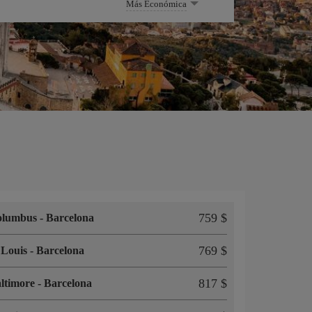
Más Económica
759 $
olumbus
-
Barcelona
769 $
 Louis
-
Barcelona
817 $
ltimore
-
Barcelona