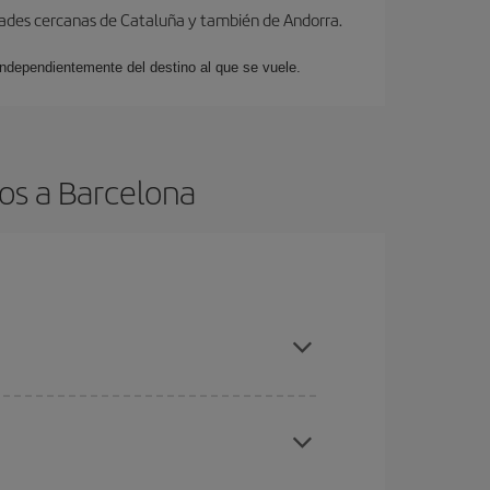
dades cercanas de Cataluña y también de Andorra.
 independientemente del destino al que se vuele.
os a Barcelona
es ser flexible con las fechas y horarios de ida y
cuentras el vuelo más barato.