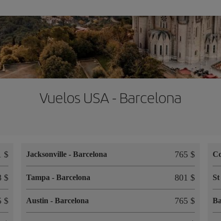
Vuelos USA - Barcelona
1 $
765 $
Jacksonville
-
Barcelona
C
8 $
801 $
Tampa
-
Barcelona
St
5 $
765 $
Austin
-
Barcelona
Ba