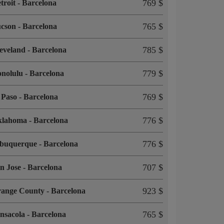
769 $
troit
-
Barcelona
765 $
ucson
-
Barcelona
785 $
eveland
-
Barcelona
779 $
onolulu
-
Barcelona
769 $
 Paso
-
Barcelona
776 $
klahoma
-
Barcelona
776 $
lbuquerque
-
Barcelona
707 $
n Jose
-
Barcelona
923 $
range County
-
Barcelona
765 $
nsacola
-
Barcelona