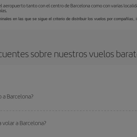
el aeropuerto tanto con el centro de Barcelona como con varias locali
ías.
nales en las que se sigue el criterio de distribuir los vuelos por compañías,
cuentes sobre nuestros vuelos barat
o a Barcelona?
 el vuelo más barato si evitas temporadas altas, compras con antelación y pued
oncreto para tu viaje, mira nuestras ofertas y déjate inspirar: seguro que en
a volar a Barcelona?