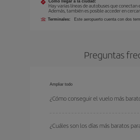
Cómo llegar a la ciudad:
Hay varias líneas de autobuses que conectan 
Además, también es posible acceder en cercan
Terminales:
Este aeropuerto cuenta con dos termi
Preguntas fre
Ampliar todo
¿Cómo conseguir el vuelo más barat
Podrás ahorrar en tu billete de avión y conseguir
vuelta. Además, si no tienes decidido un destino c
¿Cuáles son los días más baratos par