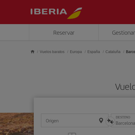
Saltar al contenido principal
Reservar
Gestionar
Vuelos baratos
Europa
España
Cataluña
Barc
Vuelo
DESTINO
Origen