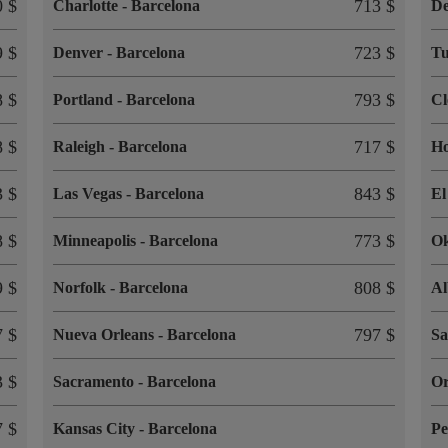
0 $
713 $
Charlotte
-
Barcelona
De
9 $
723 $
Denver
-
Barcelona
T
8 $
793 $
Portland
-
Barcelona
Cl
8 $
717 $
Raleigh
-
Barcelona
H
3 $
843 $
Las Vegas
-
Barcelona
El
8 $
773 $
Minneapolis
-
Barcelona
O
9 $
808 $
Norfolk
-
Barcelona
A
7 $
797 $
Nueva Orleans
-
Barcelona
Sa
3 $
Sacramento
-
Barcelona
O
7 $
Kansas City
-
Barcelona
Pe