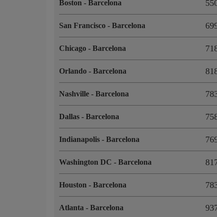
55
Boston
-
Barcelona
69
San Francisco
-
Barcelona
71
Chicago
-
Barcelona
81
Orlando
-
Barcelona
78
Nashville
-
Barcelona
75
Dallas
-
Barcelona
76
Indianapolis
-
Barcelona
81
Washington DC
-
Barcelona
78
Houston
-
Barcelona
93
Atlanta
-
Barcelona