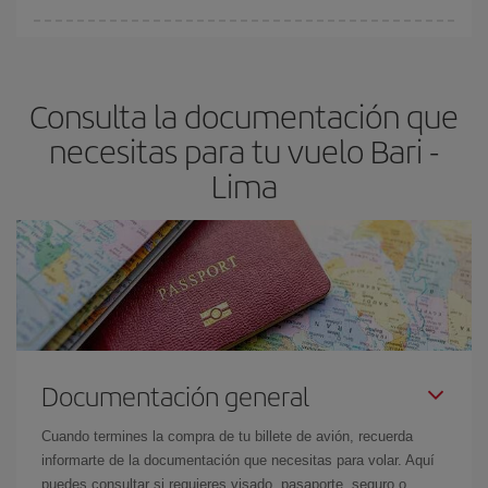
fundamental
para conseguir
vuelos baratos a Bari-Lima-dest
.
En Iberia, tenemos distintas tarifas para garantizarte el mejor
precio según tus necesidades de viaje. La tarifa básica, te
asegura el vuelo más barato.
Consulta la documentación que
necesitas para tu vuelo Bari -
Lima
Documentación general
Cuando termines la compra de tu billete de avión, recuerda
informarte de la documentación que necesitas para volar. Aquí
puedes consultar si requieres visado, pasaporte, seguro o