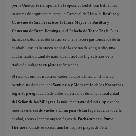
por la Unesco, te transportará a la época colonial, con bellísimas
muestras de arquitectura como la
Catedral de Lima
, la
Basílica y
Convento de San Francisco
, la
Plaza Mayor
, la
Basílica y
Convento de Santo Domingo
, o el
Palacio de Torre Tagle
. A las
fachadas coloniales del centro, se une la faceta gastronómica de la
ciudad: Lima es la nueva meca de la cocina de vanguardia, una
cocina multicultural de autor que introduce ingredientes de la
tradición indígena en platos sofisticados.
Si reservas uno de nuestros vuelos baratos a Lima en el mes de
octubre, no dejes de ir al
Santuario y Monasterio de las Nazarenas
,
lugar de peregrinación de miles de peruanos durante la
festividad
del Señor de los Milagros
, la más importante del país. Aprovecha
nuestras
ofertas de vuelos a Lima
para visitar lugares cercanos a la
ciudad, como el centro arqueológico de
Pachacamac
o
Punta
Hermosa
, donde se concentran las mejores playas de Perú.