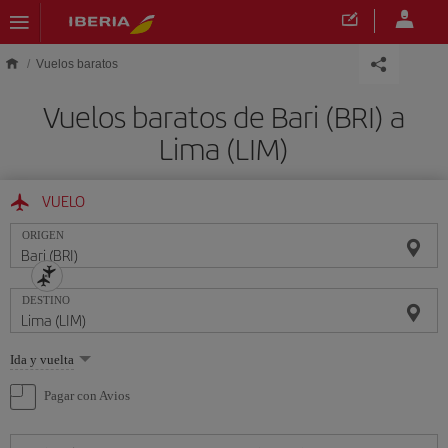
Saltar al contenido principal
Vuelos baratos
Vuelos baratos de Bari (BRI) a
Lima (LIM)
VUELO
ORIGEN
DESTINO
Seleccione
Ida y vuelta
una
opción
Pagar con Avios