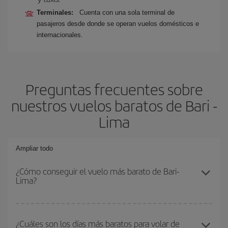
Terminales:
Cuenta con una sola terminal de
pasajeros desde donde se operan vuelos domésticos e
internacionales.
Preguntas frecuentes sobre
nuestros vuelos baratos de Bari -
Lima
Ampliar todo
¿Cómo conseguir el vuelo más barato de Bari-
Lima?
Podrás ahorrar en tu billete de avión de Bari-Lima-dest y conseguir
el vuelo más barato si evitas temporadas altas, compras con
¿Cuáles son los días más baratos para volar de