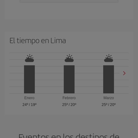
El tiempo en Lima
Enero
Febrero
Marzo
24º
/
19º
25º
/
20º
25º
/
20º
Eventos en los destinos de