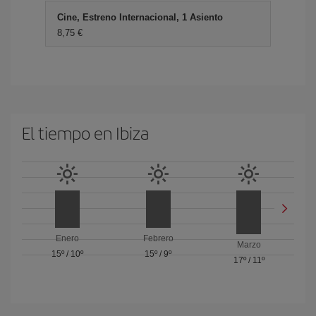
Cine, Estreno Internacional, 1 Asiento
8,75 €
El tiempo en Ibiza
Enero
Febrero
Marzo
15º
/
10º
15º
/
9º
17º
/
11º