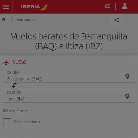
Saltar al contenido principal
Vuelos baratos
Vuelos baratos de Barranquilla
(BAQ) a Ibiza (IBZ)
VUELO
ORIGEN
DESTINO
Seleccione
Ida y vuelta
una
opción
Pagar con Avios