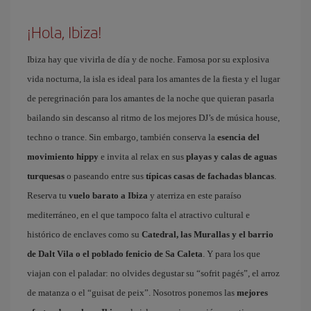
¡Hola, Ibiza!
Ibiza hay que vivirla de día y de noche. Famosa por su explosiva
vida nocturna, la isla es ideal para los amantes de la fiesta y el lugar
de peregrinación para los amantes de la noche que quieran pasarla
bailando sin descanso al ritmo de los mejores DJ’s de música house,
techno o trance. Sin embargo, también conserva la
esencia del
movimiento hippy
e invita al relax en sus
playas y calas de aguas
turquesas
o paseando entre sus
típicas casas de fachadas blancas
.
Reserva tu
vuelo barato a Ibiza
y aterriza en este paraíso
mediterráneo, en el que tampoco falta el atractivo cultural e
histórico de enclaves como su
Catedral, las Murallas y el barrio
de Dalt Vila o el poblado fenicio de Sa Caleta
. Y para los que
viajan con el paladar: no olvides degustar su “sofrit pagés”, el arroz
de matanza o el “guisat de peix”. Nosotros ponemos las
mejores