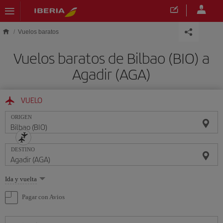
Saltar al contenido principal
Vuelos baratos
Vuelos baratos de Bilbao (BIO) a
Agadir (AGA)
VUELO
ORIGEN
DESTINO
Seleccione
Ida y vuelta
una
opción
Pagar con Avios