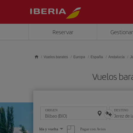
Saltar al contenido principal
Reservar
Gestionar
Vuelos baratos
Europa
España
Andalucía
J
Vuelos bara
ORIGEN
DESTINO
Seleccione
Pagar con Avios
Ida y vuelta