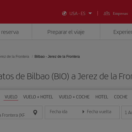
USA - ES
Empresas
 reserva
Preparar el viaje
Experien
erez de la Frontera
Bilbao - Jerez de la Frontera
tos de Bilbao (BIO) a Jerez de la Fr
VUELO
VUELO + HOTEL
VUELO + COCHE
HOTEL
COCHE
Fecha ida
Fecha vuelta
1
A
Introduce la fecha en formato día/mes/año
Introduce la fecha en format