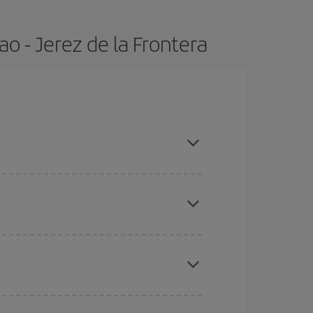
o - Jerez de la Frontera
 altas, compras con antelación y puedes ser
ratos
. Dinos desde dónde vuelas, a dónde
ra días cercanos
, tanto de ida como de vuelta,
gunos
horarios
puede que te hagan ahorrar aún
eral las Navidades, la Semana Santa y los