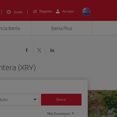
Registro
Acceso
Ayuda
cia Iberia
Iberia Plus
ontera (XRY)
dulto
Buscar
o día/mes/año
Más Económica