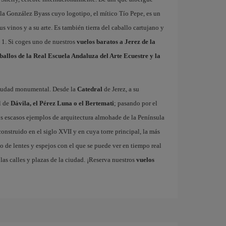
la González Byass cuyo logotipo, el mítico Tío Pepe, es un
us vinos y a su arte. Es también tierra del caballo cartujano y
a 1. Si coges uno de nuestros
vuelos baratos a Jerez de la
ballos de la Real Escuela Andaluza del Arte Ecuestre y la
 ciudad monumental. Desde la
Catedral
de Jerez, a su
l de
Dávila, el Pérez Luna o el Bertemati
; pasando por el
los escasos ejemplos de arquitectura almohade de la Península
 construido en el siglo XVII y en cuya torre principal, la más
o de lentes y espejos con el que se puede ver en tiempo real
las calles y plazas de la ciudad. ¡Reserva nuestros
vuelos