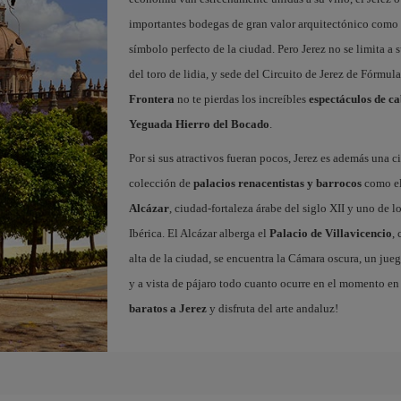
importantes bodegas de gran valor arquitectónico como 
símbolo perfecto de la ciudad. Pero Jerez no se limita a s
del toro de lidia, y sede del Circuito de Jerez de Fórmul
Frontera
no te pierdas los increíbles
espectáculos de ca
Yeguada Hierro del Bocado
.
Por si sus atractivos fueran pocos, Jerez es además una
colección de
palacios renacentistas y barrocos
como e
Alcázar
, ciudad-fortaleza árabe del siglo XII y uno de 
Ibérica. El Alcázar alberga el
Palacio de Villavicencio
,
alta de la ciudad, se encuentra la Cámara oscura, un jueg
y a vista de pájaro todo cuanto ocurre en el momento en 
baratos a Jerez
y disfruta del arte andaluz!