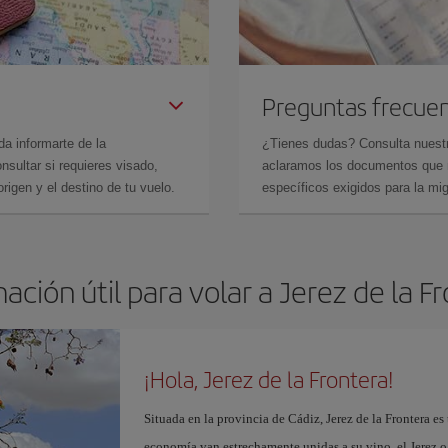
Preguntas frecue
da informarte de la
¿Tienes dudas? Consulta nues
sultar si requieres visado,
aclaramos los documentos que ne
rigen y el destino de tu vuelo.
específicos exigidos para la mi
ación útil para volar a Jerez de la F
¡Hola, Jerez de la Frontera!
Situada en la provincia de Cádiz, Jerez de la Frontera es 
economía van estrechamente unidas a su vino, el Jerez o