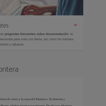
ntes
tras
preguntas frecuentes sobre documentación
: te
cesitas para volar con Iberia, así como los trámites
gración y aduanas.
rontera
tierra de vinos y la cuna del flamenco. Su historia y
 Sherry, célebre internacionalmente. De ahí que albergue