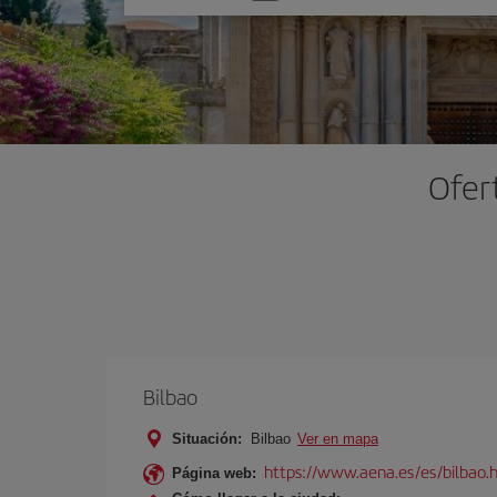
una
opción
Ofert
Bilbao
Situación:
Bilbao
Ver en mapa
https://www.aena.es/es/bilbao.
Página web: