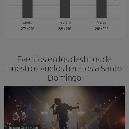
Enero
Febrero
Marzo
27º
/
20º
28º
/
20º
29º
/
21º
Eventos en los destinos de
nuestros vuelos baratos a Santo
Domingo
Imagen: Gorodenkoff