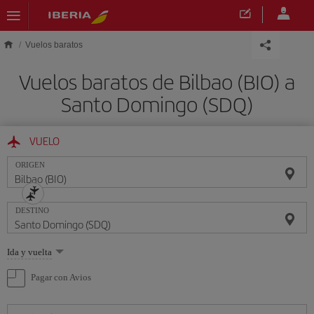
Saltar al contenido principal
Vuelos baratos
Vuelos baratos de Bilbao (BIO) a
Santo Domingo (SDQ)
VUELO
ORIGEN
DESTINO
Seleccione
Ida y vuelta
una
opción
Pagar con Avios