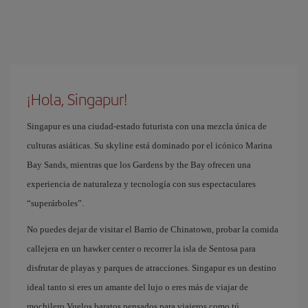
¡Hola, Singapur!
Singapur es una ciudad-estado futurista con una mezcla única de
culturas asiáticas. Su skyline está dominado por el icónico Marina
Bay Sands, mientras que los Gardens by the Bay ofrecen una
experiencia de naturaleza y tecnología con sus espectaculares
“superárboles”.
No puedes dejar de visitar el Barrio de Chinatown, probar la comida
callejera en un hawker center o recorrer la isla de Sentosa para
disfrutar de playas y parques de atracciones. Singapur es un destino
ideal tanto si eres un amante del lujo o eres más de viajar de
mochilero.Vuelos baratos pensados para viajeros como tú.