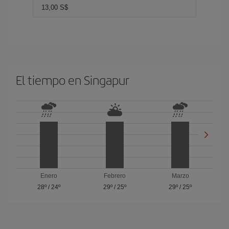
13,00 S$
El tiempo en Singapur
Enero
Febrero
Marzo
28º
/
24º
29º
/
25º
29º
/
25º