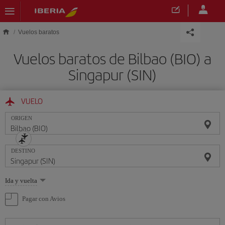
Saltar al contenido principal
Vuelos baratos
Vuelos baratos de Bilbao (BIO) a
Singapur (SIN)
VUELO
ORIGEN
DESTINO
Seleccione
Ida y vuelta
una
opción
Pagar con Avios