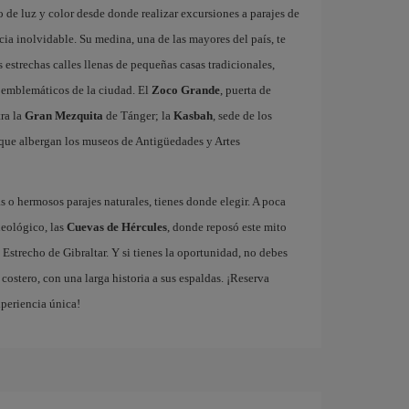
 de luz y color desde donde realizar excursiones a parajes de
ia inolvidable. Su medina, una de las mayores del país, te
estrechas calles llenas de pequeñas casas tradicionales,
ás emblemáticos de la ciudad. El
Zoco Grande
, puerta de
tra la
Gran Mezquita
de Tánger; la
Kasbah
, sede de los
que albergan los museos de Antigüedades y Artes
 o hermosos parajes naturales, tienes donde elegir. A poca
ueológico, las
Cuevas de Hércules
, donde reposó este mito
 Estrecho de Gibraltar. Y si tienes la oportunidad, no debes
ostero, con una larga historia a sus espaldas. ¡Reserva
xperiencia única!