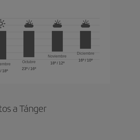
Diciembre
Noviembre
16º
/
10º
Octubre
18º
/
12º
iembre
23º
/
16º
/
18º
tos a Tánger