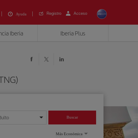
Registro
Acceso
Ayuda
cia Iberia
Iberia Plus
(TNG)
dulto
Buscar
o día/mes/año
Más Económica