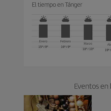
El tiempo en Tánger
Enero
Febrero
Marzo
Ab
15º
/
9º
16º
/
9º
18º
/
10º
19º
Eventos en 