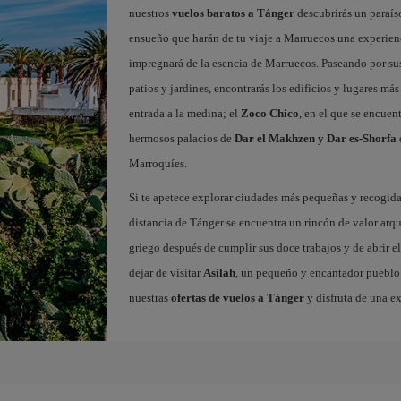
nuestros
vuelos baratos a Tánger
descubrirás un paraíso
ensueño que harán de tu viaje a Marruecos una experienc
impregnará de la esencia de Marruecos. Paseando por sus 
patios y jardines, encontrarás los edificios y lugares m
entrada a la medina; el
Zoco Chico
, en el que se encuen
hermosos palacios de
Dar el Makhzen y Dar es-Shorfa
Marroquíes.
Si te apetece explorar ciudades más pequeñas y recogidas
distancia de Tánger se encuentra un rincón de valor arq
griego después de cumplir sus doce trabajos y de abrir el
dejar de visitar
Asilah
, un pequeño y encantador pueblo c
nuestras
ofertas de vuelos a Tánger
y disfruta de una e