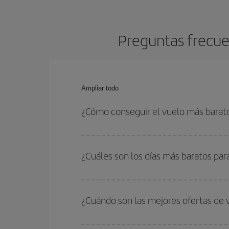
Preguntas frecue
Ampliar todo
¿Cómo conseguir el vuelo más barat
Podrás ahorrar en tu billete de avión de Bilbao-T
fechas y horarios de ida y vuelta.
¿Cuáles son los días más baratos par
Para saber qué días te saldrá más económico vol
quieres ir y en qué fechas habías pensado viajar
¿Cuándo son las mejores ofertas de 
para que puedas encontrar la mejor oferta. Ademá
más en el precio de tu billete.