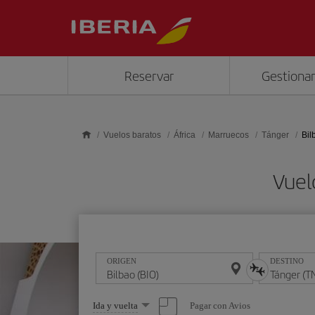
Saltar al contenido principal
Reservar
Gestionar
Vuelos baratos
África
Marruecos
Tánger
Bil
Vuel
ORIGEN
DESTINO
Seleccione
Pagar con Avios
Ida y vuelta