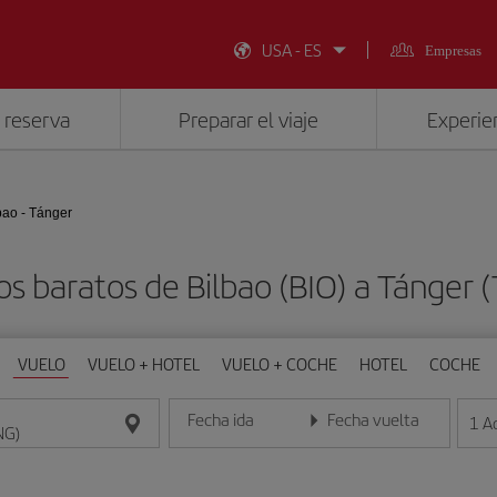
USA - ES
Empresas
 reserva
Preparar el viaje
Experien
bao - Tánger
os baratos de Bilbao (BIO) a Tánger 
VUELO
VUELO + HOTEL
VUELO + COCHE
HOTEL
COCHE
Fecha ida
Fecha vuelta
1
A
Introduce la fecha en formato día/mes/año
Introduce la fecha en format