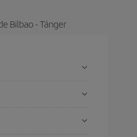
e Bilbao - Tánger
s con antelación y puedes ser flexible con las
ratos
. Dinos desde dónde vuelas, a dónde
ra días cercanos
, tanto de ida como de vuelta,
gunos
horarios
puede que te hagan ahorrar aún