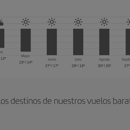
ril
Mayo
/
12º
Junio
Julio
Agosto
Sept
23º
/
14º
27º
/
17º
29º
/
19º
30º
/
20º
27º
los destinos de nuestros vuelos bara