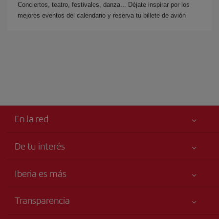
Conciertos, teatro, festivales, danza... Déjate inspirar por los
mejores eventos del calendario y reserva tu billete de avión
En la red
De tu interés
Tu seguridad es lo primero
Iberia es más
Accesibilidad
Noticias y Novedades
Compromiso de servicio
Transparencia
Grupo Iberia
Publicidad
Información Legal