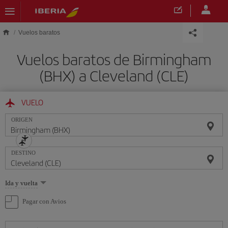
Saltar al contenido principal
Vuelos baratos
Vuelos baratos de Birmingham
(BHX) a Cleveland (CLE)
VUELO
ORIGEN
DESTINO
Seleccione
Ida y vuelta
una
opción
Pagar con Avios