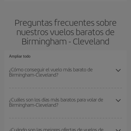
Preguntas frecuentes sobre
nuestros vuelos baratos de
Birmingham - Cleveland
Ampliar todo
¿Cómo conseguir el vuelo más barato de
Birmingham-Cleveland?
Podrás ahorrar en tu billete de avión de Birmingham-Cleveland-
dest y conseguir el vuelo más barato si evitas temporadas altas,
¿Cuáles son los días más baratos para volar de
Birmingham-Cleveland?
compras con antelación y puedes ser flexible con las fechas y
horarios de ida y vuelta.
Para saber qué días te saldrá más económico volar, solo tienes
que empezar una consulta en nuestro
buscador de vuelos
¿Cuándo son las mejores ofertas de vuelos de