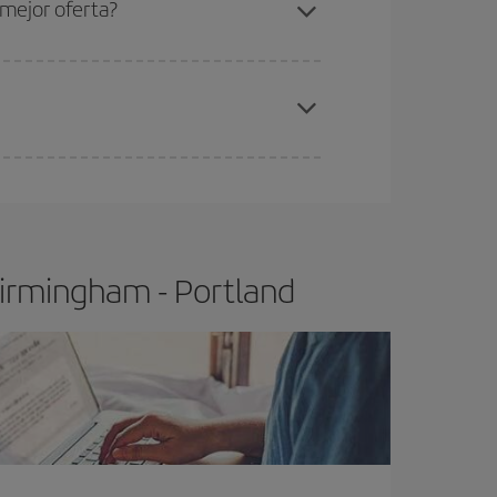
mejor oferta?
elo y de que las tarifas más baratas (turista)
irmingham-Portland-dest
.
ra el vuelo más barato.
Birmingham - Portland