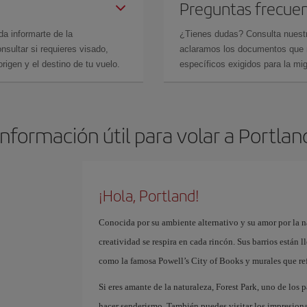
Preguntas frecue
da informarte de la
¿Tienes dudas? Consulta nues
sultar si requieres visado,
aclaramos los documentos que ne
rigen y el destino de tu vuelo.
específicos exigidos para la mi
Información útil para volar a Portlan
¡Hola, Portland!
Conocida por su ambiente alternativo y su amor por la n
creatividad se respira en cada rincón. Sus barrios están l
como la famosa Powell’s City of Books y murales que ref
Si eres amante de la naturaleza, Forest Park, uno de los
hacer senderismo. También puedes visitar los impresiona