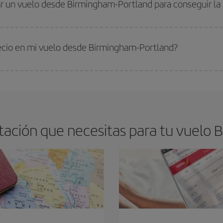
r un vuelo desde Birmingham-Portland para conseguir la 
s encontrarás. Los precios dependen de las plazas que queden libres en el vu
 comprar con antelación es
fundamental
para conseguir
vuelos baratos a B
recio en mi vuelo desde Birmingham-Portland?
arte el mejor precio según tus necesidades de viaje. La tarifa básica, te asegu
ación que necesitas para tu vuelo 