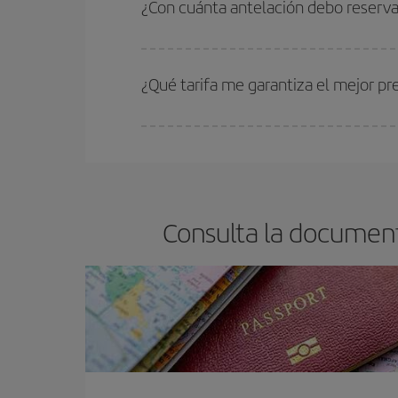
¿Con cuánta antelación debo reserva
barato.
Cuanto antes reserves
tus vuelos, mejores precio
estén disponibles o se vayan agotando. Por eso,
¿Qué tarifa me garantiza el mejor p
En Iberia, tenemos distintas tarifas para garantiz
Consulta la document