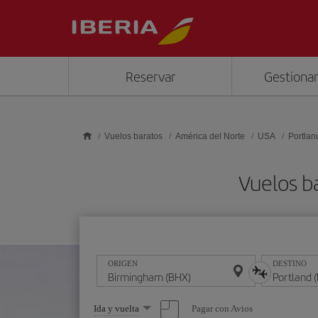
Saltar al contenido principal
Reservar
Gestionar
Vuelos baratos
América del Norte
USA
Portlan
Vuelos b
ORIGEN
DESTINO
Seleccione
Pagar con Avios
Ida y vuelta