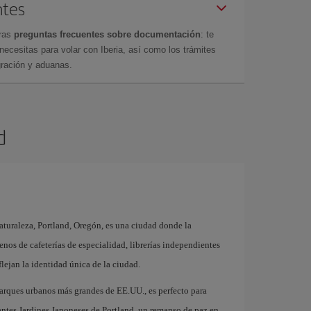
ntes
tras
preguntas frecuentes sobre documentación
: te
cesitas para volar con Iberia, así como los trámites
gración y aduanas.
d
aturaleza, Portland, Oregón, es una ciudad donde la
lenos de cafeterías de especialidad, librerías independientes
lejan la identidad única de la ciudad.
 parques urbanos más grandes de EE.UU., es perfecto para
ntes Jardines Japoneses de Portland, un remanso de paz en