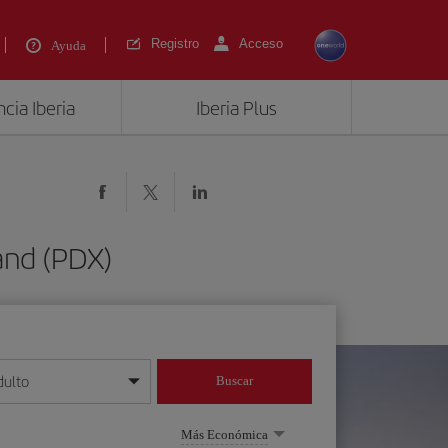
Registro
Acceso
Ayuda
cia Iberia
Iberia Plus
and (PDX)
dulto
Buscar
o día/mes/año
Más Económica