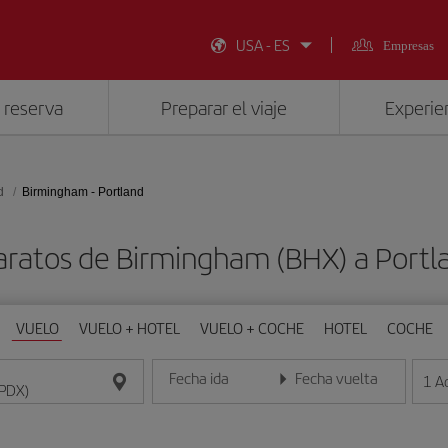
USA - ES
Empresas
 reserva
Preparar el viaje
Experien
d
Birmingham - Portland
aratos de Birmingham (BHX) a Portl
VUELO
VUELO + HOTEL
VUELO + COCHE
HOTEL
COCHE
Fecha ida
Fecha vuelta
1
A
Introduce la fecha en formato día/mes/año
Introduce la fecha en format