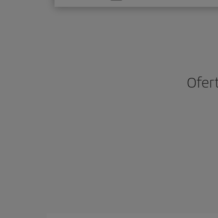
una
opción
Ofer