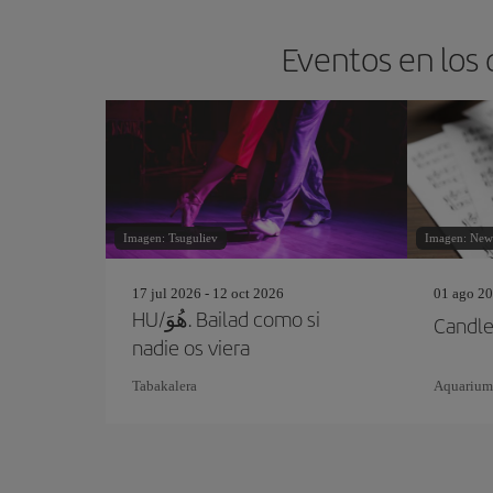
Eventos en los 
Imagen: Tsuguliev
Imagen: New 
17 jul 2026 - 12 oct 2026
01 ago 20
HU/هُوَ. Bailad como si
Candlel
nadie os viera
Tabakalera
Aquarium 