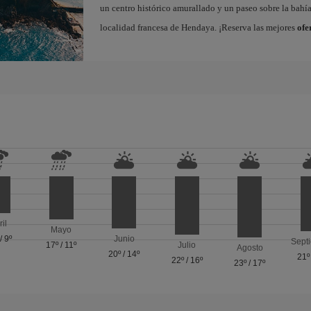
un centro histórico amurallado y un paseo sobre la bahí
localidad francesa de Hendaya. ¡Reserva las mejores
ofe
ril
Mayo
/
9º
Junio
Sept
17º
/
11º
Julio
Agosto
20º
/
14º
21º
22º
/
16º
23º
/
17º