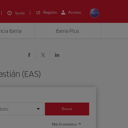
Registro
Acceso
Ayuda
cia Iberia
Iberia Plus
stián (EAS)
dulto
Buscar
o día/mes/año
Más Económica