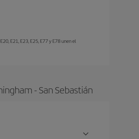
s E20, E21, E23, E25, E77 y E78 unen el
mingham - San Sebastián