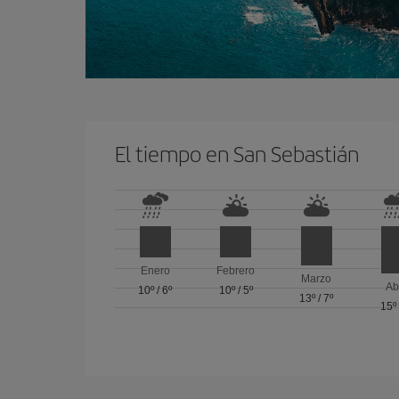
El tiempo en San Sebastián
Enero
Febrero
Marzo
Ab
10º
/
6º
10º
/
5º
13º
/
7º
15º