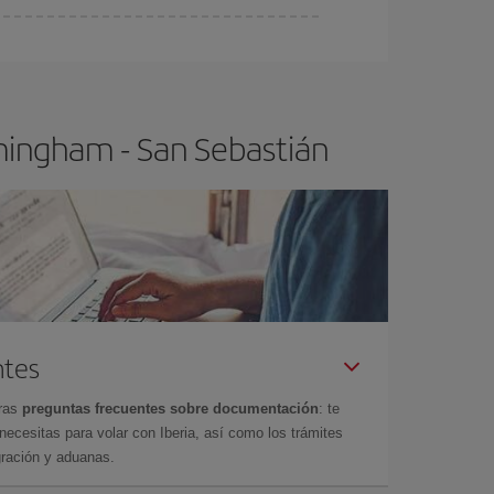
ser flexible.
Lo normal es que
cuanto antes
 poco abiertos, podrás
elegir el precio más
mingham - San Sebastián
ntes
tras
preguntas frecuentes sobre documentación
: te
cesitas para volar con Iberia, así como los trámites
gración y aduanas.