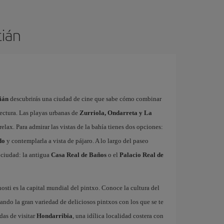
tián
ián
descubrirás una ciudad de cine que sabe cómo combinar
ectura. Las playas urbanas de
Zurriola, Ondarreta y La
relax. Para admirar las vistas de la bahía tienes dos opciones:
do
y contemplarla a vista de pájaro. A lo largo del paseo
a ciudad: la antigua
Casa Real de Baños
o el
Palacio Real de
sti es la capital mundial del pintxo. Conoce la cultura del
ando la gran variedad de deliciosos pintxos con los que se te
das de visitar
Hondarribia
, una idílica localidad costera con