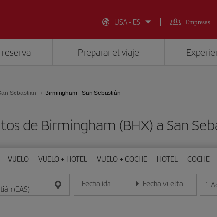
USA - ES
Empresas
 reserva
Preparar el viaje
Experien
San Sebastian
Birmingham - San Sebastián
atos de Birmingham (BHX) a San Seba
VUELO
VUELO + HOTEL
VUELO + COCHE
HOTEL
COCHE
Fecha ida
Fecha vuelta
1
A
Introduce la fecha en formato día/mes/año
Introduce la fecha en format