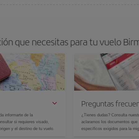
os baratos. Las claves para encontrar los mejores precios son
anticiparte y 
drán. Además, si buscas los vuelos con las fechas y los horarios del viaje un
ión que necesitas para tu vuelo Bir
Preguntas frecue
da informarte de la
¿Tienes dudas? Consulta nues
sultar si requieres visado,
aclaramos los documentos que ne
rigen y el destino de tu vuelo.
específicos exigidos para la mi