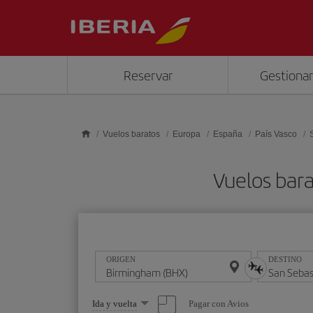
Saltar al contenido principal
Reservar
Gestionar
Vuelos baratos
Europa
España
País Vasco
Vuelos bar
ORIGEN
DESTINO
Seleccione
Pagar con Avios
Ida y vuelta