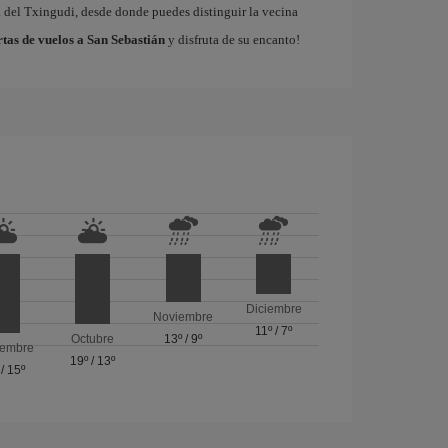
a del Txingudi, desde donde puedes distinguir la vecina
rtas de vuelos a San Sebastián
y disfruta de su encanto!
Diciembre
Noviembre
11º
/
7º
Octubre
13º
/
9º
iembre
19º
/
13º
/
15º