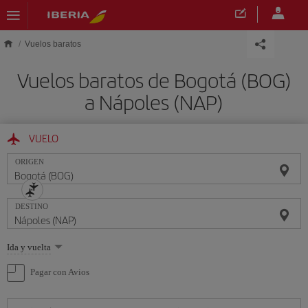
Saltar al contenido principal
Vuelos baratos
Vuelos baratos de Bogotá (BOG)
a Nápoles (NAP)
VUELO
ORIGEN
DESTINO
Seleccione
Ida y vuelta
una
opción
Pagar con Avios