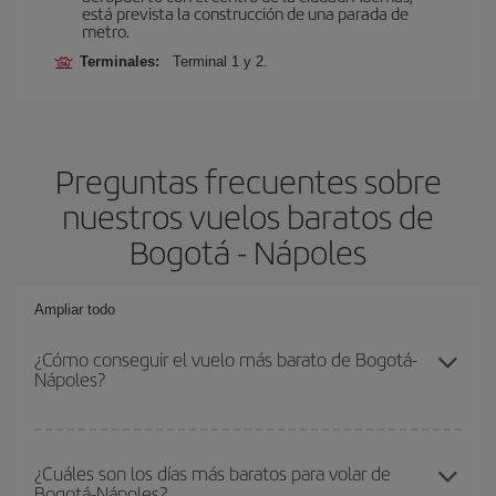
está prevista la construcción de una parada de
metro.
Terminales:
Terminal 1 y 2.
Preguntas frecuentes sobre
nuestros vuelos baratos de
Bogotá - Nápoles
Ampliar todo
¿Cómo conseguir el vuelo más barato de Bogotá-
Nápoles?
Podrás ahorrar en tu billete de avión de Bogotá-Nápoles-dest y
conseguir el vuelo más barato si evitas temporadas altas,
¿Cuáles son los días más baratos para volar de
Bogotá-Nápoles?
compras con antelación y puedes ser flexible con las fechas y