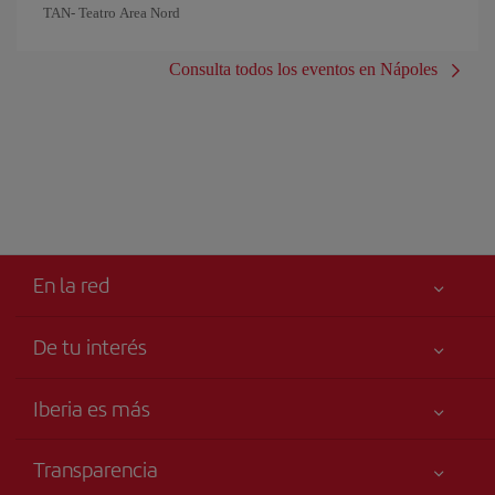
TAN- Teatro Area Nord
Consulta todos los eventos en Nápoles
En la red
De tu interés
Tu seguridad es lo primero
Iberia es más
Accesibilidad
Noticias y Novedades
Compromiso de servicio
Transparencia
Grupo Iberia
Publicidad