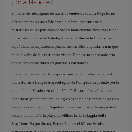
¡Hola, Nápoles!
Si has reservado alguno de nuestros
vuelos baratos a Nápoles
no
debes perderte su increíble casco histórico con curiosas y
misteriosas calles pobladas de vida y motocicletas moviéndose por
todos lados. La
vía de Toledo
, la
Galería Umberto I
, los barrios
españoles, sus majestuosas plazas, sus castillos e iglesias harán que
no te olvides de la experiencia vivida. Bajo tierra se esconde otra
ciudad repleta de túneles y galerías subterráneas.
Si eres de los amantes de la época romana no puedes perderte el
impresionante
Parque Arqueológico de Pompeya
, sepultado por la
erupción del Vesubio en el año 79 d.C. Recorrer las calles de este
importante yacimiento arqueológico es como pasear más de dos mil
años atrás en el tiempo. Nápoles ofrece a sus turistas lo mejor de la
costa y la montaña, la playa de
Miliscola
, la
Spiaggia dello
Scoglione
, Bagno Sirena, Bagno Elena o el
Monte Vesubio
te
sorprenderán. ¡Consigue las
mejores ofertas de vuelos a Nápoles
!