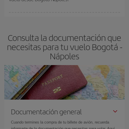
vayan agotando. Por eso, comprar con antelación es
fundamental
para conseguir
vuelos baratos a Bogotá-Nápoles-
En Iberia, tenemos distintas tarifas para garantizarte el mejor
dest
.
precio según tus necesidades de viaje. La tarifa básica, te
asegura el vuelo más barato.
Consulta la documentación que
necesitas para tu vuelo Bogotá -
Nápoles
Documentación general
Cuando termines la compra de tu billete de avión, recuerda
informarte de la documentación que necesitas para volar. Aquí