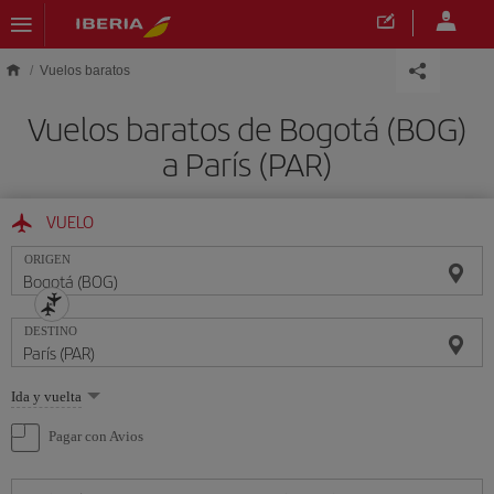
Saltar al contenido principal
Vuelos baratos
Vuelos baratos de Bogotá (BOG)
a París (PAR)
VUELO
ORIGEN
DESTINO
Seleccione
Ida y vuelta
una
opción
Pagar con Avios