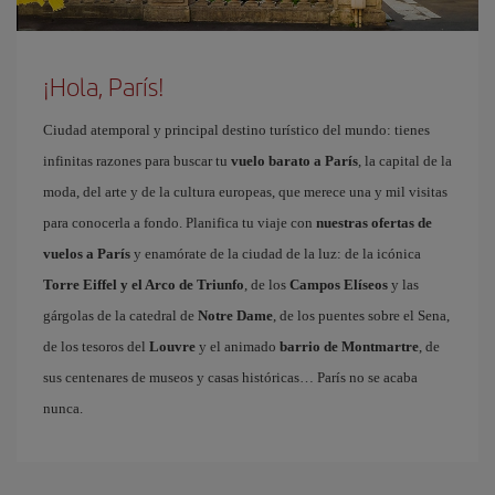
¡Hola, París!
Ciudad atemporal y principal destino turístico del mundo: tienes
infinitas razones para buscar tu
vuelo barato a París
, la capital de la
moda, del arte y de la cultura europeas, que merece una y mil visitas
para conocerla a fondo. Planifica tu viaje con
nuestras ofertas de
vuelos a París
y enamórate de la ciudad de la luz: de la icónica
Torre Eiffel y el Arco de Triunfo
, de los
Campos Elíseos
y las
gárgolas de la catedral de
Notre Dame
, de los puentes sobre el Sena,
de los tesoros del
Louvre
y el animado
barrio de Montmartre
, de
sus centenares de museos y casas históricas… París no se acaba
nunca.