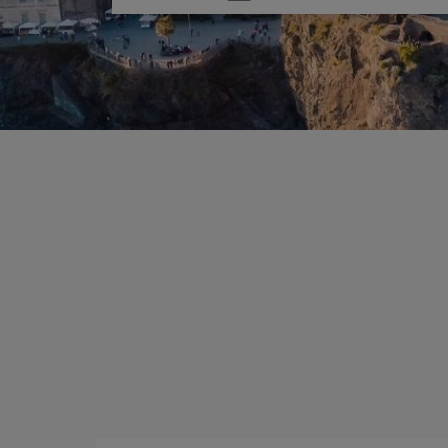
una
opción