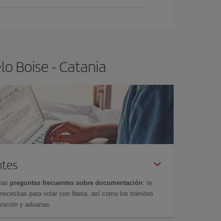
ra el vuelo más barato.
o Boise - Catania
ntes
tras
preguntas frecuentes sobre documentación
: te
cesitas para volar con Iberia, así como los trámites
gración y aduanas.