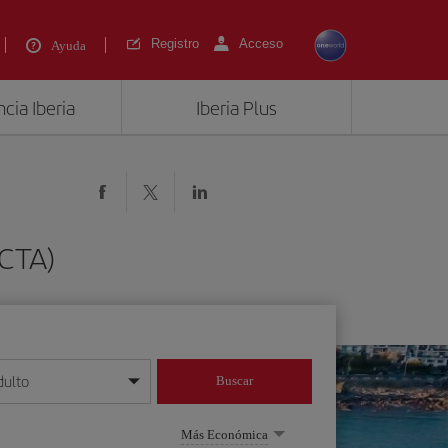
Registro
Acceso
Ayuda
cia Iberia
Iberia Plus
(CTA)
dulto
Buscar
o día/mes/año
Más Económica