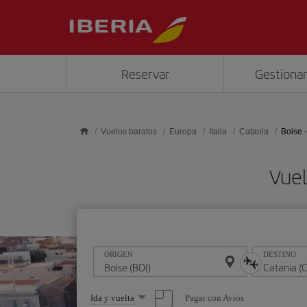
Saltar al contenido principal
Reservar
Gestionar
Vuelos baratos
Europa
Italia
Catania
Boise 
Vuel
ORIGEN
DESTINO
Seleccione
Pagar con Avios
Ida y vuelta