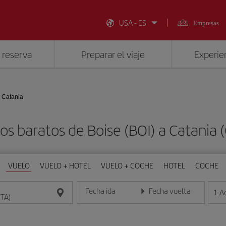
USA - ES
Empresas
 reserva
Preparar el viaje
Experien
- Catania
os baratos de Boise (BOI) a Catania 
VUELO
VUELO + HOTEL
VUELO + COCHE
HOTEL
COCHE
Fecha ida
Fecha vuelta
1
A
Introduce la fecha en formato día/mes/año
Introduce la fecha en format