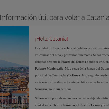
Información útil para volar a Catani
¡Hola, Catania!
La ciudad de Catania se ha visto obligada a reconstruirse
volcánicas del Etna y por varios terremotos. Si has rese
deberías perderte la
Piazza del Duomo
donde se encuen
Palazzo Municipalio
. Muy cerca de la Piazza del Duom
principal de Catania, la
Vía Etnea
. Acto seguido puedes 
estás más de tres días, acércarte también a otras localida
Siracusa
, no te arrepentirás.
Si buscas un poco de naturaleza no debes dejar de visita
ciudad son el
Teatro Romano
, el
Castillo Ursino
y sus 