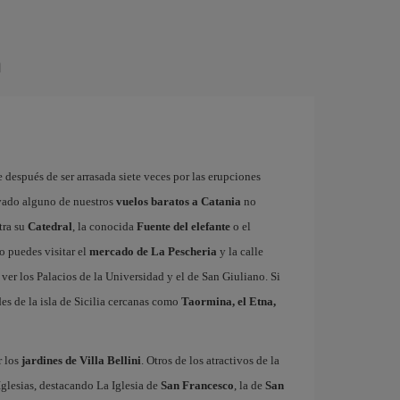
a
 después de ser arrasada siete veces por las erupciones
rvado alguno de nuestros
vuelos baratos a Catania
no
tra su
Catedral
, la conocida
Fuente del elefante
o el
o puedes visitar el
mercado de La Pescheria
y la calle
ver los Palacios de la Universidad y el de San Giuliano. Si
des de la isla de Sicilia cercanas como
Taormina, el Etna,
r los
jardines de Villa Bellini
. Otros de los atractivos de la
Iglesias, destacando La Iglesia de
San Francesco
, la de
San