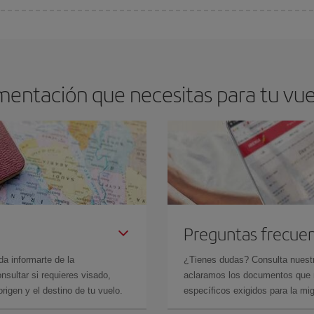
arte el mejor precio según tus necesidades de viaje. La tarifa básica, te asegu
mentación que necesitas para tu vuel
Preguntas frecue
da informarte de la
¿Tienes dudas? Consulta nues
sultar si requieres visado,
aclaramos los documentos que ne
rigen y el destino de tu vuelo.
específicos exigidos para la mi