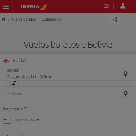
Saltar al contenido principal
Vuelos baratos
Sudamérica
Vuelos baratos a Bolivia
VUELO
ORIGEN
Destino
Seleccione
Ida y vuelta
una
opción
Pagar con Avios