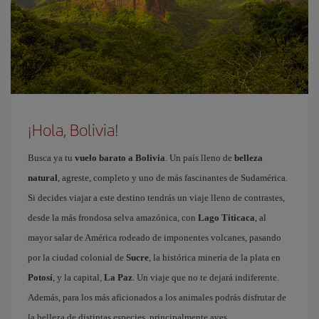
¡Hola, Bolivia!
Busca ya tu
vuelo barato a Bolivia
. Un país lleno de
belleza
natural
, agreste, completo y uno de más fascinantes de Sudamérica.
Si decides viajar a este destino tendrás un viaje lleno de contrastes,
desde la más frondosa selva amazónica, con
Lago Titicaca
, al
mayor salar de América rodeado de imponentes volcanes, pasando
por la ciudad colonial de
Sucre
, la histórica minería de la plata en
Potosí
, y la capital,
La Paz
. Un viaje que no te dejará indiferente.
Además, para los más aficionados a los animales podrás disfrutar de
la belleza de distintas especies, principalmente aves.