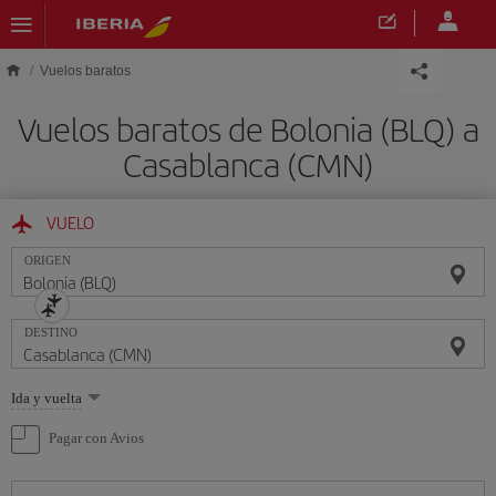
Saltar al contenido principal
Vuelos baratos
Vuelos baratos de Bolonia (BLQ) a
Casablanca (CMN)
VUELO
ORIGEN
DESTINO
Seleccione
Ida y vuelta
una
opción
Pagar con Avios