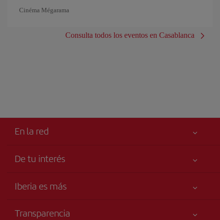
Cinéma Mégarama
Consulta todos los eventos en Casablanca
En la red
De tu interés
Tu seguridad es lo primero
Iberia es más
Accesibilidad
Noticias y Novedades
Compromiso de servicio
Transparencia
Grupo Iberia