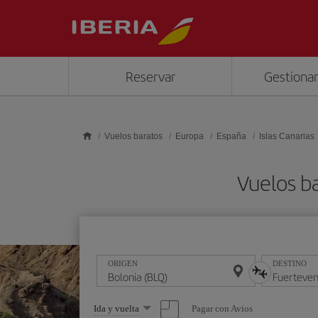
Saltar al contenido principal
Reservar
Gestionar
Vuelos baratos
Europa
España
Islas Canarias
Vuelos b
ORIGEN
DESTINO
Seleccione
Pagar con Avios
Ida y vuelta