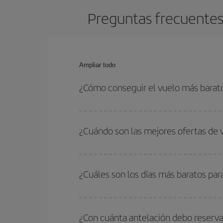
Preguntas frecuentes 
Ampliar todo
¿Cómo conseguir el vuelo más barat
Podrás ahorrar en tu billete de avión de Bolonia-
con las fechas y horarios de ida y vuelta.
¿Cuándo son las mejores ofertas de 
Puedes conseguir los vuelos más baratos viajan
periodos de vacaciones escolares son temporada
¿Cuáles son los días más baratos par
precios encontrarás.
Para saber qué días te saldrá más económico vol
quieres ir y en qué fechas habías pensado viajar
¿Con cuánta antelación debo reserva