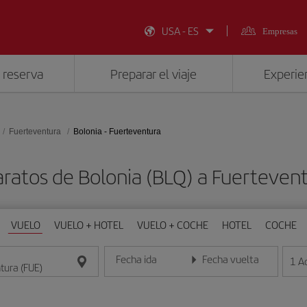
USA - ES
Empresas
 reserva
Preparar el viaje
Experien
Fuerteventura
Bolonia - Fuerteventura
aratos de Bolonia (BLQ) a Fuertevent
VUELO
VUELO + HOTEL
VUELO + COCHE
HOTEL
COCHE
Fecha ida
Fecha vuelta
1
A
Introduce la fecha en formato día/mes/año
Introduce la fecha en format