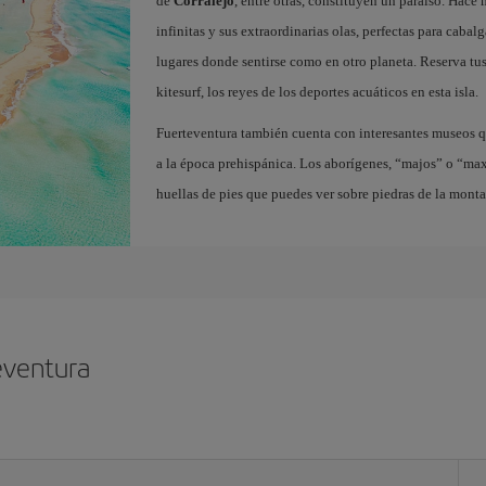
de
Corralejo
, entre otras, constituyen un paraíso. Hace
infinitas y sus extraordinarias olas, perfectas para cabal
lugares donde sentirse como en otro planeta. Reserva tu
kitesurf, los reyes de los deportes acuáticos en esta isla.
Fuerteventura también cuenta con interesantes museos q
a la época prehispánica. Los aborígenes, “majos” o “ma
huellas de pies que puedes ver sobre piedras de la mont
eventura