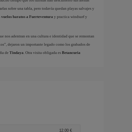
 mucho tiempo que los turistas han descubierto sus arenas
garlas sobre una tabla, pero todavía quedan playas salvajes y
s
vuelos baratos a Fuerteventura
y practica windsurf y
ue nos adentran en una cultura e identidad que se remontan
xos”, dejaron un importante legado como los grabados de
aña de
Tindaya
. Otra visita obligada es
Betancuria
12,00 €