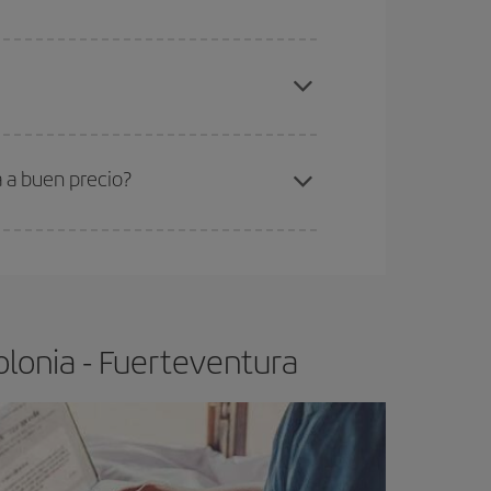
gunos
horarios
puede que te hagan ahorrar aún
elo y de que las tarifas más baratas (turista)
lonia-Fuerteventura-dest
.
ra el vuelo más barato.
 a buen precio?
ser flexible.
Lo normal es que
cuanto antes
 poco abiertos, podrás
elegir el precio más
olonia - Fuerteventura