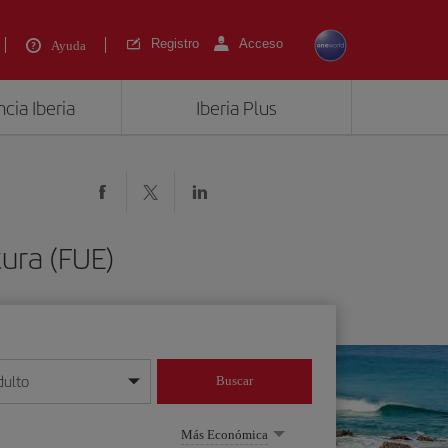
Registro
Acceso
Ayuda
cia Iberia
Iberia Plus
ura (FUE)
dulto
Buscar
o día/mes/año
Más Económica